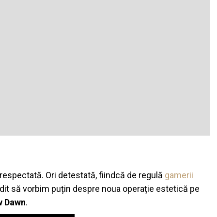
 respectată. Ori detestată, fiindcă de regulă
gamerii
it să vorbim puțin despre noua operație estetică pe
w Dawn
.