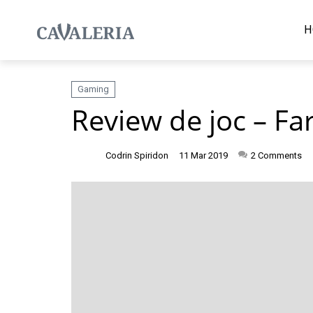
H
Gaming
Review de joc – F
Codrin Spiridon
11 Mar 2019
2
Comments