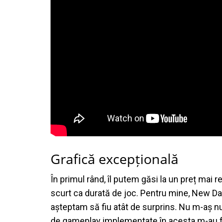
Grafică excepțională
În primul rând, îl putem găsi
la un preț mai 
scurt ca durată de joc. Pentru mine, New D
așteptam să fiu atât de surprins. Nu m-aș nu
de gameplay implementate în acesta m-au făc