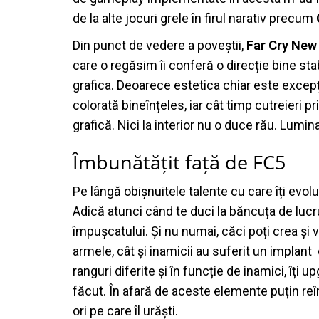
de la alte jocuri grele în firul narativ precum
Din punct de vedere a poveștii,
Far Cry New
care o regăsim îi conferă o direcție bine stab
grafica. Deoarece e
stetica chiar este excep
colorată bineînțeles, iar cât timp cutreieri 
grafică.
Nici la interior nu o duce rău. Lumi
Îmbunătățit față de FC5
Pe lângă obișnuitele talente cu care îți evol
Adică atunci când te duci la băncuța de lucru
împușcatului. Și nu numai, căci poți crea și 
a
rmele, cât și inamicii au suferit un implan
ranguri diferite și în funcție de inamici, îți
făcut.
În afară de aceste elemente puțin r
ori pe care îl urăști.