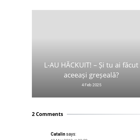
L-AU HĂCKUIT! – Și tu ai făcut
aceeași greșeală?
4 Feb 2025
2 Comments
Catalin
says: