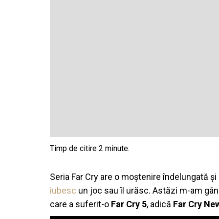
Seria Far Cry are o moștenire îndelungată și
iubesc
un joc sau îl urăsc. A
stăzi m-am gând
care a suferit-o
Far Cry 5
, adică
Far Cry Ne