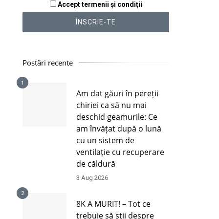
Accept termenii și condiții
Postări recente
1
Am dat găuri în pereții
chiriei ca să nu mai
deschid geamurile: Ce
am învățat după o lună
cu un sistem de
ventilație cu recuperare
de căldură
3 Aug 2026
2
8K A MURIT! – Tot ce
trebuie să știi despre