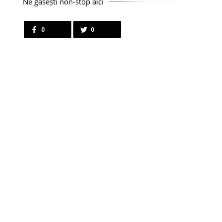
Ne găsești non-stop aici
0
0