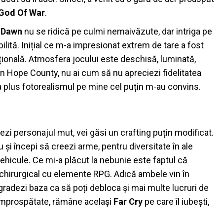
God Of War
.
 Dawn
nu se ridică pe culmi nemaivăzute, dar intriga pe
ilită. Inițial ce m-a impresionat extrem de tare a fost
țională. Atmosfera jocului este deschisă, luminată,
prin Hope County, nu ai cum să nu apreciezi fidelitatea
na plus fotorealismul pe mine cel puțin m-au convins.
uezi personajul mut, vei găsi un crafting puțin modificat.
 și începi să creezi arme, pentru diversitate în ale
vehicule. Ce mi-a plăcut la nebunie este faptul că
t chirurgical cu elemente RPG. Adică ambele vin în
 upgradezi baza ca să poți debloca și mai multe lucruri de
eîmprospătate, rămâne același
Far Cry
pe care îl iubești,