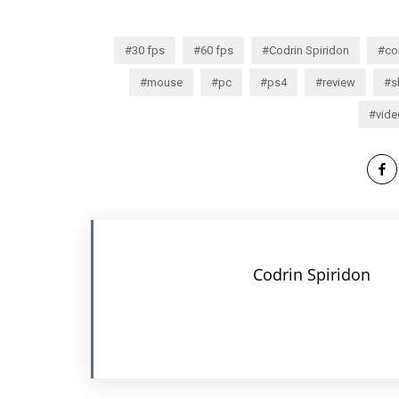
30 fps
60 fps
Codrin Spiridon
con
mouse
pc
ps4
review
s
vid
Codrin Spiridon