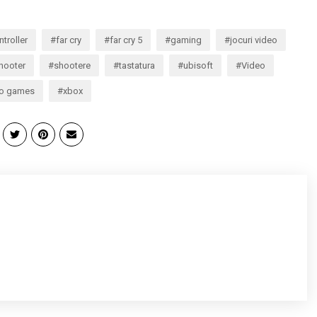
troller
far cry
far cry 5
gaming
jocuri video
hooter
shootere
tastatura
ubisoft
Video
eo games
xbox