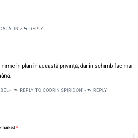
CATALIN'>
REPLY
nimic în plan în această privință, dar în schimb fac mai
mână.
ABEL='
REPLY TO CODRIN SPIRIDON'>
REPLY
re marked
*