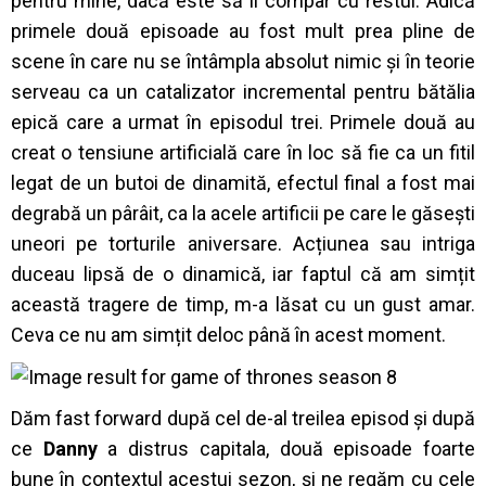
pentru mine, dacă este să îl compar cu restul. Adică
primele două episoade au fost mult prea pline de
scene în care nu se întâmpla absolut nimic și în teorie
serveau ca un catalizator incremental pentru bătălia
epică care a urmat în episodul trei. Primele două au
creat o tensiune artificială care în loc să fie ca un fitil
legat de un butoi de dinamită, efectul final a fost mai
degrabă un pârâit, ca la acele artificii pe care le găsești
uneori pe torturile aniversare. Acțiunea sau intriga
duceau lipsă de o dinamică, iar faptul că am simțit
această tragere de timp, m-a lăsat cu un gust amar.
Ceva ce nu am simțit deloc până în acest moment.
Dăm fast forward după cel de-al treilea episod și după
ce
Danny
a distrus capitala, două episoade foarte
bune în contextul acestui sezon, și ne regăm cu cele