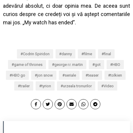
adevărul absolut, ci doar opinia mea. De aceea sunt
curios despre ce credeți voi și vă aștept comentariile
mai jos. „My watch has ended”.
Codrin Spiridon
danny
filme
final
game of thrones
george r.r. martin
got
HBO
HBO go
jon snow
seriale
teaser
tolkien
trailer
tyrion
urzeala tronurilor
Video