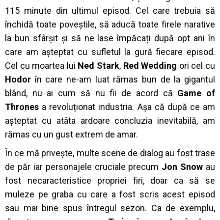
115 minute din ultimul episod. Cel care trebuia să
închidă toate poveștile, să aducă toate firele narative
la bun sfârșit și să ne lase împăcați după opt ani în
care am așteptat cu sufletul la gură fiecare episod.
Cel cu moartea lui
Ned Stark
,
Red Wedding
ori cel cu
Hodor
în care ne-am luat rămas bun de la gigantul
blând, nu ai cum să nu fii de acord că
Game of
Thrones
a revoluționat industria. Așa că după ce am
așteptat cu atâta ardoare concluzia inevitabilă, am
rămas cu un gust extrem de amar.
În ce mă privește, multe scene de dialog au fost trase
de păr iar personajele cruciale precum
Jon Snow
au
fost necaracteristice propriei firi, doar ca să se
muleze pe graba cu care a fost scris acest episod
sau mai bine spus întregul sezon. Ca de exemplu,