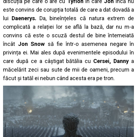
discuția pe care o are cu
Tyrion
în care
Jon
încă nu
este convins de corupția totală de care a dat dovadă a
lui
Daenerys.
Da, bineînțeles că natura extrem de
complicată a relației lor se află la bază, dar nu m-a
convins că este o scuză destul de bine întemeiată
încât
Jon Snow
să fie într-o asemenea negare în
privința ei. Mai ales după evenimentele episodului în
care după ce a câștigat bătălia cu
Cersei, Danny
a
măcelărit zeci sau sute de mii de oameni, precum a
făcut și tatăl ei nebun când acesta era pe tron.