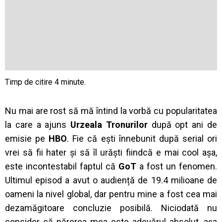
Nu mai are rost să mă întind la vorbă cu popularitatea
la care a ajuns
Urzeala Tronurilor
după opt ani de
emisie pe
HBO
. Fie că ești înnebunit după serial ori
vrei să fii hater și să îl urăști fiindcă e mai cool așa,
este incontestabil faptul că
GoT
a fost un fenomen.
Ultimul episod a avut o audiență de 19.4 milioane de
oameni la nivel global, dar pentru mine a fost cea mai
dezamăgitoare concluzie posibilă. Niciodată nu
consider că părerea mea este adevărul absolut, așa