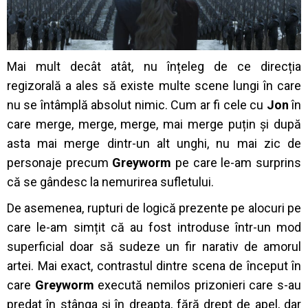
Mai mult decât atât, nu înțeleg de ce direcția
regizorală a ales să existe multe scene lungi în care
nu se întâmplă absolut nimic. Cum ar fi cele cu
Jon
în
care merge, merge, merge, mai merge puțin și după
asta mai merge dintr-un alt unghi, nu mai zic de
personaje precum
Greyworm
pe care le-am surprins
că se gândesc la nemurirea sufletului.
De asemenea, rupturi de logică prezente pe alocuri pe
care le-am simțit că au fost introduse într-un mod
superficial doar să sudeze un fir narativ de amorul
artei. Mai exact, contrastul dintre scena de început în
care
Greyworm
execută nemilos prizonieri care s-au
predat în stânga și în dreapta, fără drept de apel, dar