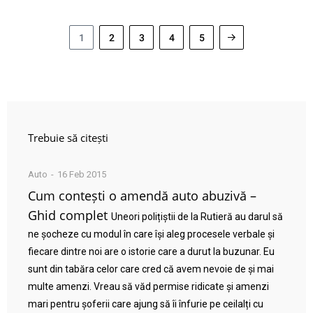
1
2
3
4
5
Trebuie să citești
Auto
16 Feb 2015
Cum contești o amendă auto abuzivă –
Ghid complet
Uneori polițiștii de la Rutieră au darul să
ne șocheze cu modul în care își aleg procesele verbale și
fiecare dintre noi are o istorie care a durut la buzunar. Eu
sunt din tabăra celor care cred că avem nevoie de și mai
multe amenzi. Vreau să văd permise ridicate și amenzi
mari pentru șoferii care ajung să îi înfurie pe ceilalți cu