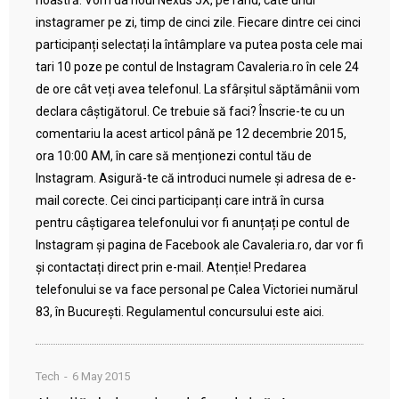
noastră. Vom da noul Nexus 5X, pe rând, câte unui
instagramer pe zi, timp de cinci zile. Fiecare dintre cei cinci
participanți selectați la întâmplare va putea posta cele mai
tari 10 poze pe contul de Instagram Cavaleria.ro în cele 24
de ore cât veți avea telefonul. La sfârșitul săptămânii vom
declara câștigătorul. Ce trebuie să faci? Înscrie-te cu un
comentariu la acest articol până pe 12 decembrie 2015,
ora 10:00 AM, în care să menționezi contul tău de
Instagram. Asigură-te că introduci numele și adresa de e-
mail corecte. Cei cinci participanți care intră în cursa
pentru câștigarea telefonului vor fi anunțați pe contul de
Instagram și pagina de Facebook ale Cavaleria.ro, dar vor fi
și contactați direct prin e-mail. Atenție! Predarea
telefonului se va face personal pe Calea Victoriei numărul
83, în București. Regulamentul concursului este aici.
Tech
6 May 2015