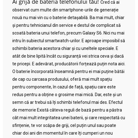
Ai grijă de bateria telefonului tău!
Cred că ai
observat cum multe din smartphone-urile de generație
nouă nu mai vin cu o baterie detașabilă. Ba mai mult, chiar
și pentru tehnicianul din service e destul de complicat să
scoată bateria unui telefon, precum Galaxy S6. Nici nu mai
intru în subiectul smartwatch-urilor. E aproape imposibil să
schimbi bateria acestora chiar și cu uneltele speciale. E
atât de bine lipită încât cu siguranță vei strica ceva și dacă
te pricepi. E adevărat, producătorii forțează puțin nota aici.
O baterie încorporată înseamnă pentru ei mai puține bătăi
de cap cu carcasa produsului, oferă mai mult spațiu
pentru componente, în cazul de față, spațiu care este
redus pentru a obține o grosime mai mică. Dar, este și un
semn că ar trebui să îți schimbi telefonul mai des. Efectul
de memorie Există câteva reguli de bază pentru a păstra
cât mai mult integritatea unei baterii, și care respectată cu
sfințenie, te vor scăpa de griji, cel puțin unul sau poate
chiar doi ani din momentul în care îți cumperi un nou