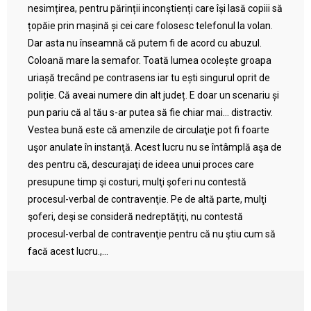
nesimțirea, pentru părinții inconștienți care își lasă copiii să
țopăie prin mașină și cei care folosesc telefonul la volan.
Dar asta nu înseamnă că putem fi de acord cu abuzul.
Coloană mare la semafor. Toată lumea ocolește groapa
uriașă trecând pe contrasens iar tu ești singurul oprit de
poliție. Că aveai numere din alt județ. E doar un scenariu și
pun pariu că al tău s-ar putea să fie chiar mai… distractiv.
Vestea bună este că amenzile de circulaţie pot fi foarte
uşor anulate în instanţă. Acest lucru nu se întâmplă aşa de
des pentru că, descurajaţi de ideea unui proces care
presupune timp şi costuri, mulţi şoferi nu contestă
procesul-verbal de contravenţie. Pe de altă parte, mulţi
şoferi, deşi se consideră nedreptăţiţi, nu contestă
procesul-verbal de contravenţie pentru că nu ştiu cum să
facă acest lucru.,...