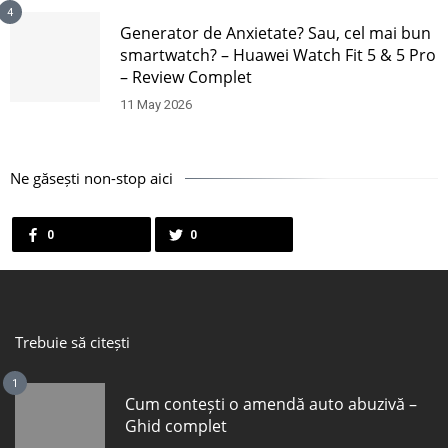
4
Generator de Anxietate? Sau, cel mai bun
smartwatch? – Huawei Watch Fit 5 & 5 Pro
– Review Complet
11 May 2026
Ne găsești non-stop aici
0
0
Trebuie să citești
1
Cum contești o amendă auto abuzivă –
Ghid complet