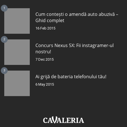
1
Cum contești o amendă auto abuzivă –
Ghid complet
16 Feb 2015
2
Concurs Nexus 5X: Fii instagramer-ul
nostru!
7 Dec 2015
3
Ai grijă de bateria telefonului tău!
6 May 2015