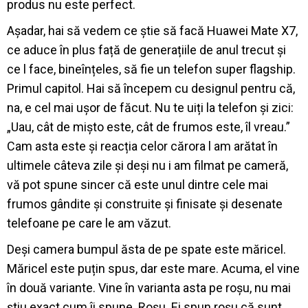
produs nu este perfect.
Așadar, hai să vedem ce știe să facă Huawei Mate X7,
ce aduce în plus față de generațiile de anul trecut și
ce l face, bineînțeles, să fie un telefon super flagship.
Primul capitol. Hai să începem cu designul pentru că,
na, e cel mai ușor de făcut. Nu te uiți la telefon și zici:
„Uau, cât de mișto este, cât de frumos este, îl vreau.”
Cam asta este și reacția celor cărora l am arătat în
ultimele câteva zile și deși nu i am filmat pe cameră,
vă pot spune sincer că este unul dintre cele mai
frumos gândite și construite și finisate și desenate
telefoane pe care le am văzut.
Deși camera bumpul ăsta de pe spate este măricel.
Măricel este puțin spus, dar este mare. Acuma, el vine
în două variante. Vine în varianta asta pe roșu, nu mai
știu exact cum îi spune. Roșu. Ei spun roșu că sunt