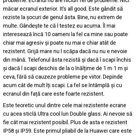
probleme. Ecranul nu are niciun fel de probleme. Nici
măcar ecranul exterior. It’s all good. Este gândit să
reziste la șocuri de genul ăsta. Bine, nu extrem de
multe. Gândește te că l testez eu acuma. Îl mai
interesează încă 10 oameni la fel ca mine sau poate
chiar mai agresiv și poate nu mai e chiar atât de
rezistent. Grijă mare nu l scăpa dacă nu nu e nevoie
din mână. Telefonul ăsta rezistă și dacă î scapi închis
și dacă î scapi deschis de la o înălțime de 1 m 1 m și
ceva, fără să cauzeze probleme pe viitor. Depinde
acum cât de mult îți scapi. La fel se întâmplă și cu
ecranul din față care este foarte rezistent.
Este teoretic unul dintre cele mai rezistente ecrane
cu acea sticlă Ultra cool lun Double glass. Ai nevoie să
fie cât mai rezistent posibil. Plus de asta e rezistent
IP58 și IP59. Este primul pliabil de la Huawei care este