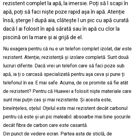
rezistent complet la apă, la imersie. Poți să l scapi în
apă, poți să faci niște poze rapid așa în apă. Atenție
însă, șterge l după aia, clătește l un pic cu apă curată
dacă l ai folosit în apă sărată sau în apă cu clor la
piscină ori la mare și ai grijă de el.
Nu exagera pentru că nu e un telefon complet izolat, dar este
rezistent. Atenție, rezistență și izolare completă. Sunt două
lucruri diferite. Dacă vrei un telefon care să faci poze sub
apă, ia ți o carcasă specializată pentru așa ceva și pune ți
telefonul în ea. E mai safe. Acuma, de ce promite să fie atât
de rezistent? Pentru că Huawei a folosit niște materiale care
sunt mai puțin cas și mai rezistente. Și acesta este,
bineînțeles, oțelul. Oțelul este mai rezistent decât carbonul
pentru că este și un pic maleabil. absoarbe mai bine șocurile
decât fibra de carbon care este casantă.
Din punct de vedere ecran. Partea asta de sticlă, de