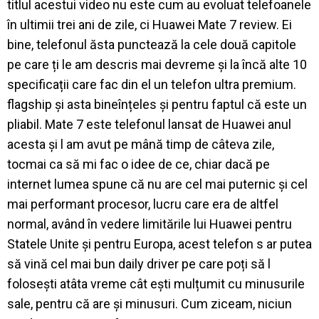
titlul acestui video nu este cum au evoluat telefoanele
în ultimii trei ani de zile, ci Huawei Mate 7 review. Ei
bine, telefonul ăsta punctează la cele două capitole
pe care ți le am descris mai devreme și la încă alte 10
specificații care fac din el un telefon ultra premium.
flagship și asta bineînțeles și pentru faptul că este un
pliabil. Mate 7 este telefonul lansat de Huawei anul
acesta și l am avut pe mână timp de câteva zile,
tocmai ca să mi fac o idee de ce, chiar dacă pe
internet lumea spune că nu are cel mai puternic și cel
mai performant procesor, lucru care era de altfel
normal, având în vedere limitările lui Huawei pentru
Statele Unite și pentru Europa, acest telefon s ar putea
să vină cel mai bun daily driver pe care poți să l
folosești atâta vreme cât ești mulțumit cu minusurile
sale, pentru că are și minusuri. Cum ziceam, niciun