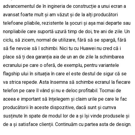
advancementul de în ingineria de construcție a unui ecran a
avansat foarte mult și am văzut și de la alți producători
telefoane pliabile, rezistente la șocuri și așa mai departe sau
nonpliabile care suportă uzură timp de doi, tre ani de zile. Un
ciclu, să zicem, normal de utilizare, fără să se spargă, fără
să fie nevoie să l schimbi. Nici tu cu Huawei nu cred că i
place să ți dea garanția aia de un an de zile la schimbarea
ecranului pe care o oferă, de exemplu, pentru variantele
flagship ului în situația în care el este destul de sigur că se
va strica repede. Asta însemna să schimbe ecranul la fiecare
telefon pe care îl vând și nu e deloc profitabil. Tocmai de
aceea e important să înțelegem și claim urile pe care le fac
producătorii în aceste dispozitive, dacă sunt și cumva
susținute în spate de modul lor de a și își vinde produsele și
de a și satisface clienții. Continuăm cu partea asta de design.