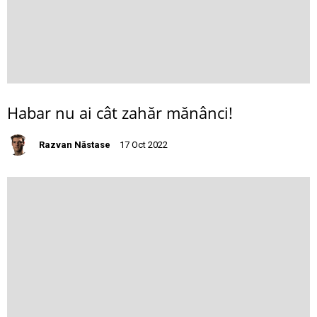
Habar nu ai cât zahăr mănânci!
Razvan Năstase
17 Oct 2022