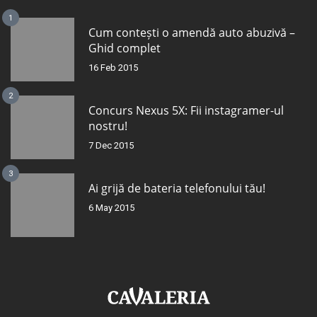
1
Cum contești o amendă auto abuzivă –
Ghid complet
16 Feb 2015
2
Concurs Nexus 5X: Fii instagramer-ul
nostru!
7 Dec 2015
3
Ai grijă de bateria telefonului tău!
6 May 2015