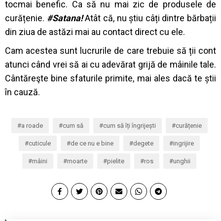
tocmai benefic. Ca să nu mai zic de produsele de
curățenie.
#Satana!
Atât că, nu știu câți dintre bărbații
din ziua de astăzi mai au contact direct cu ele.
Cam acestea sunt lucrurile de care trebuie să ții cont
atunci când vrei să ai cu adevărat grijă de mâinile tale.
Cântăreşte bine sfaturile primite, mai ales dacă te știi
în cauză.
a roade
cum să
cum să îți îngrijești
curățenie
cuticule
de ce nu e bine
degete
ingrijire
mâini
moarte
pielite
ros
unghii