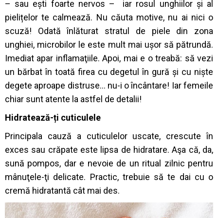
– sau ești foarte nervos – iar rosul unghiilor și al
pielițelor te calmează. Nu căuta motive, nu ai nici o
scuză! Odată înlăturat stratul de piele din zona
unghiei, microbilor le este mult mai ușor să pătrundă.
Imediat apar inflamaţiile. Apoi, mai e o treabă: să vezi
un bărbat în toată firea cu degetul în gură și cu niște
degete aproape distruse… nu-i o încântare! Iar femeile
chiar sunt atente la astfel de detalii!
Hidratează-ți cuticulele
Principala cauză a cuticulelor uscate, crescute în
exces sau crăpate este lipsa de hidratare. Aşa că, da,
sună pompos, dar e nevoie de un ritual zilnic pentru
mânuţele-ţi delicate. Practic, trebuie să te dai cu o
cremă hidratantă cât mai des.