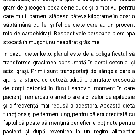
gram de glicogen, ceea ce ne duce și la motivul pentru
care mulți oameni slăbesc câteva kilograme în doar o
săptămână cu fel și fel de diete care au un procent
mic de carbohidrați. Respectivele persoane pierd apa
stocată în mușchi, nu neapărat grăsime.
În cazul dietei keto, planul este de a obliga ficatul să
transforme grăsimea consumată în corpi cetonici și
acizi grași. Primii sunt transportați de sângele care a
ajuns la starea de cetoză, adică o cantitate crescută
de corpi cetonici în fluxul sangvin, moment în care
pacienții remarcau o ameliorare a crizelor de epilepsie
și o frecvență mai redusă a acestora. Această dietă
funcționa și pe termen lung, pentru că era creditată cu
faptul că poate să mențină beneficiile obținute pentru
pacient și după revenirea la un regim alimentar