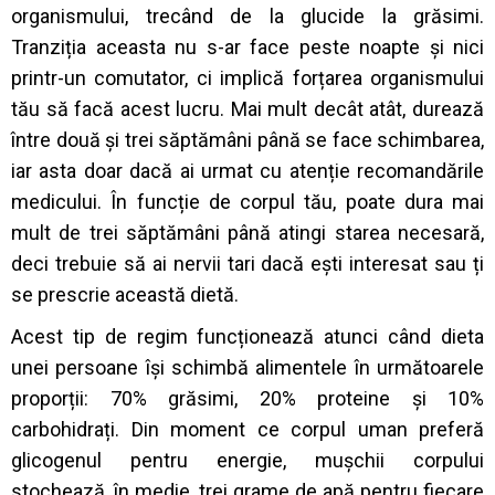
organismului, trecând de la glucide la grăsimi.
Tranziția aceasta nu s-ar face peste noapte și nici
printr-un comutator, ci implică forțarea organismului
tău să facă acest lucru. Mai mult decât atât, durează
între două și trei săptămâni până se face schimbarea,
iar asta doar dacă ai urmat cu atenție recomandările
medicului. În funcție de corpul tău, poate dura mai
mult de trei săptămâni până atingi starea necesară,
deci trebuie să ai nervii tari dacă ești interesat sau ți
se prescrie această dietă.
Acest tip de regim funcționează atunci când dieta
unei persoane își schimbă alimentele în următoarele
proporții: 70% grăsimi, 20% proteine și 10%
carbohidrați. Din moment ce corpul uman preferă
glicogenul pentru energie, mușchii corpului
stochează, în medie, trei grame de apă pentru fiecare