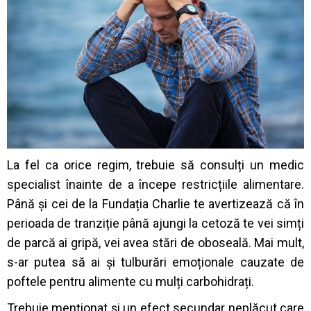
La fel ca orice regim, trebuie să consulți un medic
specialist înainte de a începe restricțiile alimentare.
Până și cei de la Fundația Charlie te avertizează că în
perioada de tranziție până ajungi la cetoză te vei simți
de parcă ai gripă, vei avea stări de oboseală. Mai mult,
s-ar putea să ai și tulburări emoționale cauzate de
poftele pentru alimente cu mulți carbohidrați.
Trebuie menționat și un efect secundar neplăcut care