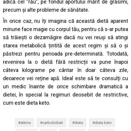
adică cel ”rău”, pe fondul aportului mărit de grăsimi,
precum și alte probleme de sănătate.
În orice caz, nu îți imagina că această dietă aparent
minune face magie cu corpul tău, pentru că s-ar putea
să trăiești o dezamăgire dacă nu vei reuși să atingi
starea metabolică țintită de acest regim și să o și
păstrezi pentru perioada pre-determinată. Totodată,
revenirea la o dietă fără restricții va pune înapoi
câteva kilograme pe cântar în doar câteva zile,
deoarece vei reține apă. Ideal este să te consulți cu
un medic înainte de orice schimbare dramatică a
dietei, în special la regimuri deosebit de restrictive,
cum este dieta keto.
atkins
carbohidrati
dieta
dieta keto