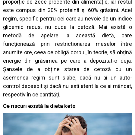
proporție de zece procente din alimentaţie, iar restul
este compus din 30% proteină și 60% grăsimi. Acel
regim, specific pentru cei care au nevoie de un indice
glicemic redus, nu duce la cetoză. Mai există o
metodă de apelare la această dietă, care
funcționează prin restricționarea meselor între
anumite ore, ceea ce obligă corpul, în teorie, să obțină
energie din grăsimea pe care a depozitat-o deja.
Șansele de a obține starea de cetoză cu un
asemenea regim sunt slabe, dacă nu ai un auto-
control deosebit și dacă nu ești atent la ce ai mâncat,
respectiv în ce cantități.
Ce riscuri există la dieta keto