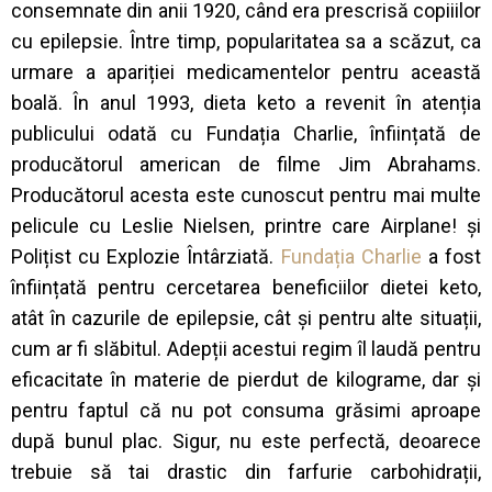
consemnate din anii 1920, când era prescrisă copiiilor
cu epilepsie. Între timp, popularitatea sa a scăzut, ca
urmare a apariției medicamentelor pentru această
boală. În anul 1993, dieta keto a revenit în atenția
publicului odată cu Fundația Charlie, înființată de
producătorul american de filme Jim Abrahams.
Producătorul acesta este cunoscut pentru mai multe
pelicule cu Leslie Nielsen, printre care Airplane! și
Polițist cu Explozie Întârziată.
Fundația Charlie
a fost
înființată pentru cercetarea beneficiilor dietei keto,
atât în cazurile de epilepsie, cât și pentru alte situații,
cum ar fi slăbitul. Adepții acestui regim îl laudă pentru
eficacitate în materie de pierdut de kilograme, dar și
pentru faptul că nu pot consuma grăsimi aproape
după bunul plac. Sigur, nu este perfectă, deoarece
trebuie să tai drastic din farfurie carbohidrații,