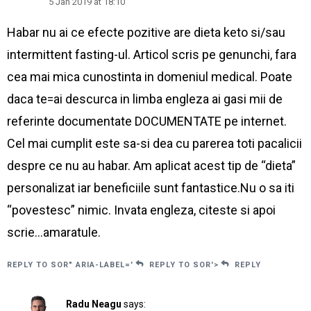
5 Jan 2019 at 18:10
Habar nu ai ce efecte pozitive are dieta keto si/sau
intermittent fasting-ul. Articol scris pe genunchi, fara
cea mai mica cunostinta in domeniul medical. Poate
daca te=ai descurca in limba engleza ai gasi mii de
referinte documentate DOCUMENTATE pe internet.
Cel mai cumplit este sa-si dea cu parerea toti pacalicii
despre ce nu au habar. Am aplicat acest tip de “dieta”
personalizat iar beneficiile sunt fantastice.Nu o sa iti
“povestesc” nimic. Invata engleza, citeste si apoi
scrie…amaratule.
REPLY TO SOR" ARIA-LABEL='
REPLY TO SOR'>
REPLY
Radu Neagu
says: