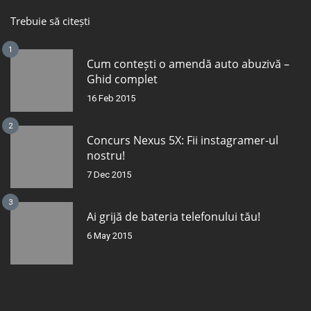
Trebuie să citești
1
Cum contești o amendă auto abuzivă –
Ghid complet
16 Feb 2015
2
Concurs Nexus 5X: Fii instagramer-ul
nostru!
7 Dec 2015
3
Ai grijă de bateria telefonului tău!
6 May 2015