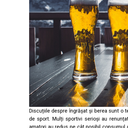
Discuțiile despre îngrășat și berea sunt o t
de sport. Mulți sportivi serioși au renunța
amatori au redus pe cât posibil consumul d