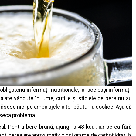
ligatoriu informații nutriționale, iar aceleași informații
ate vândute în lume, cutiile și sticlele de bere nu au
găsesc nici pe ambalajele altor băuturi alcoolice. Așa că
iseca problema.
al. Pentru bere brună, ajungi la 48 kcal, iar berea fără
ent, berea are aproximativ cinci grame de carbohidrați la