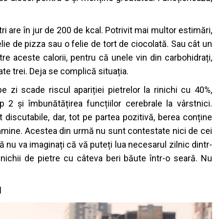
i are în jur de 200 de kcal. Potrivit mai multor estimări,
lie de pizza sau o felie de tort de ciocolată. Sau cât un
re aceste calorii, pentru că unele vin din carbohidrați,
oate trei. Deja se complică situația.
zi scade riscul apariției pietrelor la rinichi cu 40%,
 2 și îmbunătățirea funcțiilor cerebrale la vârstnici.
iscutabile, dar, tot pe partea pozitivă, berea conține
tamine. Acestea din urmă nu sunt contestate nici de cei
să nu va imaginați că vă puteți lua necesarul zilnic dintr-
rinichii de pietre cu câteva beri băute într-o seară. Nu
l