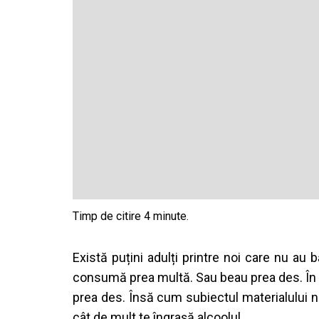
Există puțini adulți printre noi care nu au 
consumă prea multă. Sau beau prea des. În c
prea des. Însă cum subiectul materialului 
cât de mult te îngrașă alcoolul.