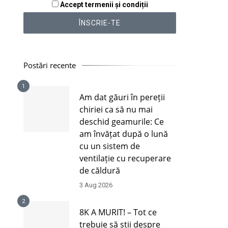
Accept termenii și condiții
Postări recente
1
Am dat găuri în pereții
chiriei ca să nu mai
deschid geamurile: Ce
am învățat după o lună
cu un sistem de
ventilație cu recuperare
de căldură
3 Aug 2026
2
8K A MURIT! – Tot ce
trebuie să știi despre