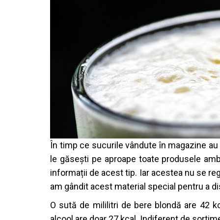
În timp ce sucurile vândute în magazine au ob
le găsești pe aproape toate produsele ambal
informații de acest tip. Iar acestea nu se re
am gândit acest material special pentru a d
O sută de mililitri de bere blondă are 42 kc
alcool are doar 27 kcal. Indiferent de sortim