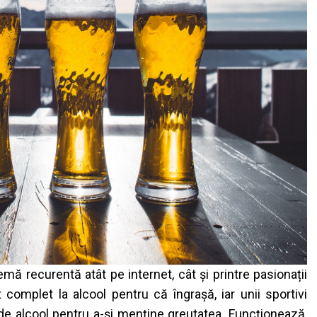
emă recurentă atât pe internet, cât și printre pasionații
t complet la alcool pentru că îngrașă, iar unii sportivi
e alcool pentru a-și menține greutatea. Funcționează,