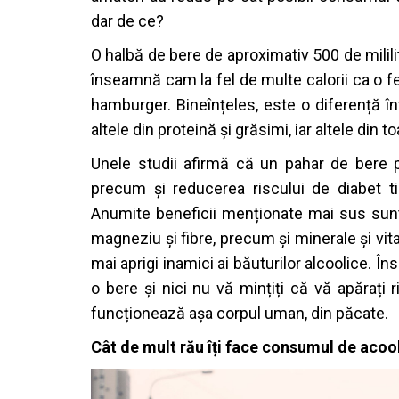
dar de ce?
O halbă de bere de aproximativ 500 de mililitr
înseamnă cam la fel de multe calorii ca o fe
hamburger. Bineînțeles, este o diferență înt
altele din proteină și grăsimi, iar altele din t
Unele studii afirmă că un pahar de bere pe 
precum și reducerea riscului de diabet tip
Anumite beneficii menționate mai sus sunt d
magneziu și fibre, precum și minerale și vi
mai aprigi inamici ai băuturilor alcoolice. În
o bere și nici nu vă mințiți că vă apărați 
funcționează așa corpul uman, din păcate.
Cât de mult rău îți face consumul de acoo