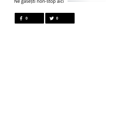
Ne găsești non-stop aici
0
0