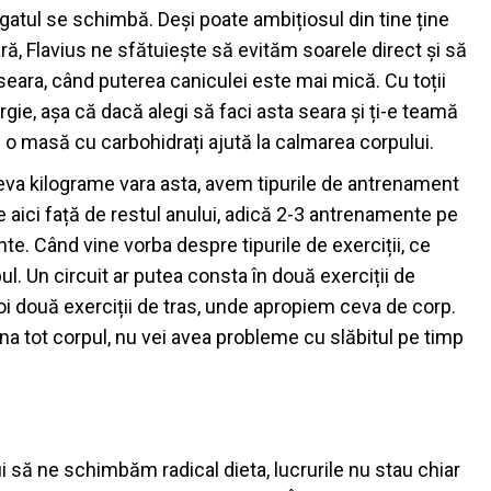
ergatul se schimbă. Deși poate ambițiosul din tine ține
ră, Flavius ne sfătuiește să evităm soarele direct și să
seara, când puterea caniculei este mai mică. Cu toții
rgie, așa că dacă alegi să faci asta seara și ți-e teamă
ă o masă cu carbohidrați ajută la calmarea corpului.
teva kilograme vara asta, avem tipurile de antrenament
aici față de restul anului, adică 2-3 antrenamente pe
e. Când vine vorba despre tipurile de exerciții, ce
pul. Un circuit ar putea consta în două exerciții de
i două exerciții de tras, unde apropiem ceva de corp.
ena tot corpul, nu vei avea probleme cu slăbitul pe timp
i să ne schimbăm radical dieta, lucrurile nu stau chiar