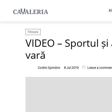
H
Fitness
VIDEO – Sportul și
vară
Codrin Spiridon
8 Jul 2019
Leave a commen