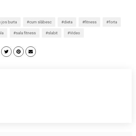
 jos burta
cum slăbesc
dieta
fitness
forta
la
sala fitness
slabit
Video