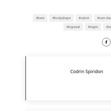
bere
bodyshape
calorii
cum dau
ingrasat
regim
sa
Codrin Spiridon