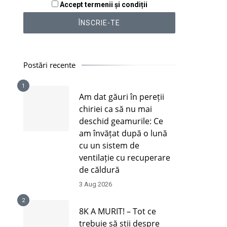
Accept termenii și condiții
Postări recente
1
Am dat găuri în pereții
chiriei ca să nu mai
deschid geamurile: Ce
am învățat după o lună
cu un sistem de
ventilație cu recuperare
de căldură
3 Aug 2026
2
8K A MURIT! – Tot ce
trebuie să știi despre