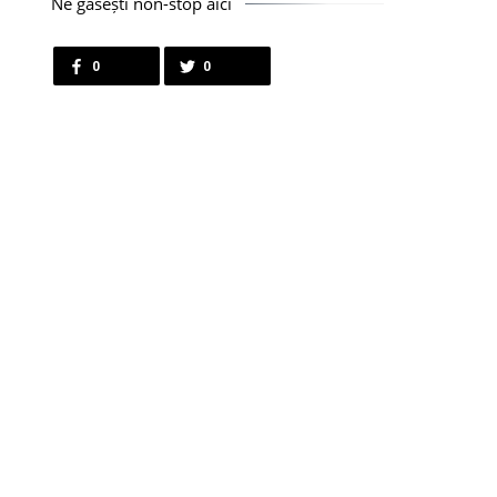
Ne găsești non-stop aici
0
0