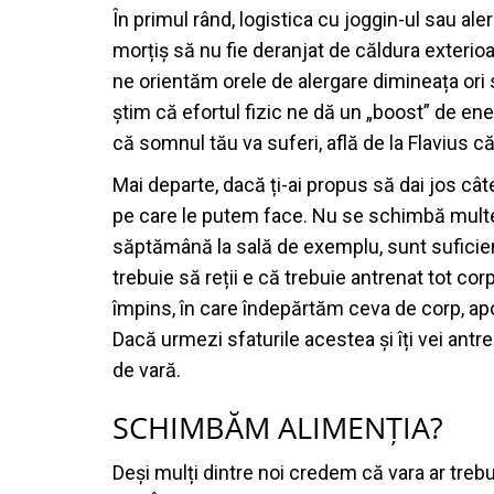
În primul rând, logistica cu joggin-ul sau al
morțiș să nu fie deranjat de căldura exterioa
ne orientăm orele de alergare dimineața ori 
știm că efortul fizic ne dă un „boost” de ene
că somnul tău va suferi, află de la Flavius c
Mai departe, dacă ți-ai propus să dai jos câ
pe care le putem face. Nu se schimbă multe 
săptămână la sală de exemplu, sunt suficient
trebuie să reții e că trebuie antrenat tot cor
împins, în care îndepărtăm ceva de corp, apo
Dacă urmezi sfaturile acestea și îți vei antr
de vară.
SCHIMBĂM ALIMENȚIA?
Deși mulți dintre noi credem că vara ar trebu