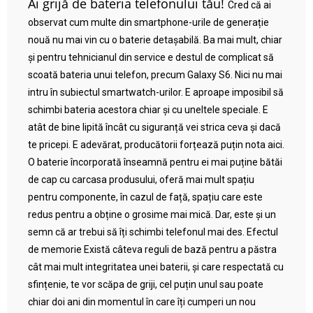
Ai grijă de bateria telefonului tău!
Cred că ai
observat cum multe din smartphone-urile de generație
nouă nu mai vin cu o baterie detașabilă. Ba mai mult, chiar
și pentru tehnicianul din service e destul de complicat să
scoată bateria unui telefon, precum Galaxy S6. Nici nu mai
intru în subiectul smartwatch-urilor. E aproape imposibil să
schimbi bateria acestora chiar și cu uneltele speciale. E
atât de bine lipită încât cu siguranță vei strica ceva și dacă
te pricepi. E adevărat, producătorii forțează puțin nota aici.
O baterie încorporată înseamnă pentru ei mai puține bătăi
de cap cu carcasa produsului, oferă mai mult spațiu
pentru componente, în cazul de față, spațiu care este
redus pentru a obține o grosime mai mică. Dar, este și un
semn că ar trebui să îți schimbi telefonul mai des. Efectul
de memorie Există câteva reguli de bază pentru a păstra
cât mai mult integritatea unei baterii, și care respectată cu
sfințenie, te vor scăpa de griji, cel puțin unul sau poate
chiar doi ani din momentul în care îți cumperi un nou