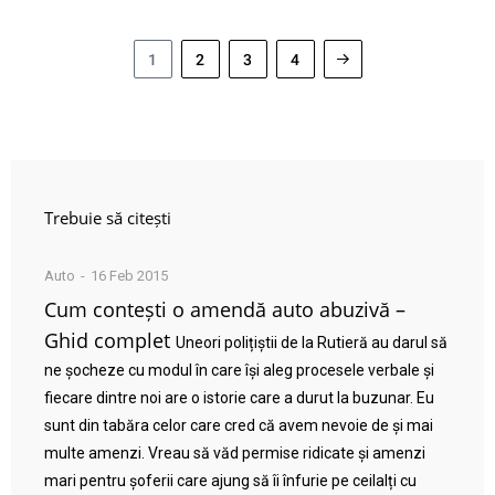
1
2
3
4
Trebuie să citești
Auto
16 Feb 2015
Cum contești o amendă auto abuzivă –
Ghid complet
Uneori polițiștii de la Rutieră au darul să
ne șocheze cu modul în care își aleg procesele verbale și
fiecare dintre noi are o istorie care a durut la buzunar. Eu
sunt din tabăra celor care cred că avem nevoie de și mai
multe amenzi. Vreau să văd permise ridicate și amenzi
mari pentru șoferii care ajung să îi înfurie pe ceilalți cu