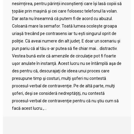
nesimțirea, pentru părinții inconștienți care își lasă copiii să
țopăie prin mașină și cei care folosesc telefonul la volan.
Dar asta nu înseamnă că putem fi de acord cu abuzul.
Coloană mare la semafor. Toată lumea ocolește groapa
uriașă trecând pe contrasens iar tu ești singurul oprit de
poliție. Că aveai numere din alt județ. E doar un scenariu și
pun pariu că al tău s-ar putea să fie chiar mai… distractiv.
Vestea bună este că amenzile de circulaţie pot fi foarte
uşor anulate în instanţă. Acest lucru nu se întâmplă aşa de
des pentru că, descurajaţi de ideea unui proces care
presupune timp şi costuri, mulţi şoferi nu contestă
procesul-verbal de contravenţie. Pe de altă parte, mulţi
şoferi, deşi se consideră nedreptăţiţi, nu contestă
procesul-verbal de contravenţie pentru că nu ştiu cum să
facă acest lucru.,...