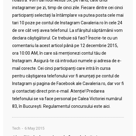
noastră. Vom da noul Nexus 5X, pe rând, câte unui
instagramer pe zi, timp de cinci zile. Fiecare dintre cei cinci
participanți selectați la întâmplare va putea posta cele mai
tari 10 poze pe contul de Instagram Cavaleria.ro în cele 24
de ore cât veți avea telefonul. La sfârșitul săptămânii vom
declara câștigătorul. Ce trebuie să faci? Înscrie-te cu un
comentariu la acest articol până pe 12 decembrie 2015,
ora 10:00 AM, în care să menționezi contul tău de
Instagram. Asigură-te că introduci numele și adresa de e-
mail corecte. Cei cinci participanți care intră în cursa
pentru câștigarea telefonului vor fi anunțați pe contul de
Instagram și pagina de Facebook ale Cavaleria.ro, dar vor fi
și contactați direct prin e-mail. Atenție! Predarea
telefonului se va face personal pe Calea Victoriei numărul
83, în București. Regulamentul concursului este aici.
Tech
6 May 2015