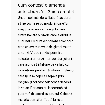
Cum contești o amendă
auto abuzivă – Ghid complet
Uneori polițiștii de la Rutieră au darul
să ne șocheze cu modul în care își
aleg procesele verbale și fiecare
dintre noi are o istorie care a durut la
buzunar. Eu sunt din tabăra celor care
cred că avem nevoie de și mai multe
amenzi. Vreau să văd permise
ridicate și amenzi mari pentru șoferii
care ajung să îi înfurie pe ceilalți cu
nesimțirea, pentru părinții inconștienți
care își lasă copiii să țopăie prin
mașină și cei care folosesc telefonul
la volan. Dar asta nu înseamnă că
putem fi de acord cu abuzul. Coloană
mare la semafor. Toată lumea