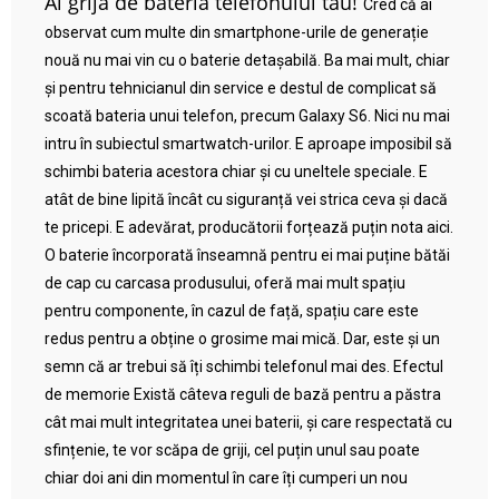
Ai grijă de bateria telefonului tău!
Cred că ai
observat cum multe din smartphone-urile de generație
nouă nu mai vin cu o baterie detașabilă. Ba mai mult, chiar
și pentru tehnicianul din service e destul de complicat să
scoată bateria unui telefon, precum Galaxy S6. Nici nu mai
intru în subiectul smartwatch-urilor. E aproape imposibil să
schimbi bateria acestora chiar și cu uneltele speciale. E
atât de bine lipită încât cu siguranță vei strica ceva și dacă
te pricepi. E adevărat, producătorii forțează puțin nota aici.
O baterie încorporată înseamnă pentru ei mai puține bătăi
de cap cu carcasa produsului, oferă mai mult spațiu
pentru componente, în cazul de față, spațiu care este
redus pentru a obține o grosime mai mică. Dar, este și un
semn că ar trebui să îți schimbi telefonul mai des. Efectul
de memorie Există câteva reguli de bază pentru a păstra
cât mai mult integritatea unei baterii, și care respectată cu
sfințenie, te vor scăpa de griji, cel puțin unul sau poate
chiar doi ani din momentul în care îți cumperi un nou