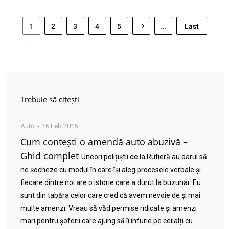
1
2
3
4
5
...
Last
Trebuie să citești
Auto
16 Feb 2015
Cum contești o amendă auto abuzivă –
Ghid complet
Uneori polițiștii de la Rutieră au darul să
ne șocheze cu modul în care își aleg procesele verbale și
fiecare dintre noi are o istorie care a durut la buzunar. Eu
sunt din tabăra celor care cred că avem nevoie de și mai
multe amenzi. Vreau să văd permise ridicate și amenzi
mari pentru șoferii care ajung să îi înfurie pe ceilalți cu