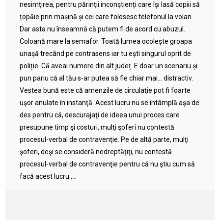
nesimțirea, pentru părinții inconștienți care își lasă copiii să
țopăie prin mașină și cei care folosesc telefonul la volan.
Dar asta nu înseamnă că putem fi de acord cu abuzul.
Coloană mare la semafor. Toată lumea ocolește groapa
uriașă trecând pe contrasens iar tu ești singurul oprit de
poliție. Că aveai numere din alt județ. E doar un scenariu și
pun pariu că al tău s-ar putea să fie chiar mai… distractiv.
Vestea bună este că amenzile de circulaţie pot fi foarte
uşor anulate în instanţă. Acest lucru nu se întâmplă aşa de
des pentru că, descurajaţi de ideea unui proces care
presupune timp şi costuri, mulţi şoferi nu contestă
procesul-verbal de contravenţie. Pe de altă parte, mulţi
şoferi, deşi se consideră nedreptăţiţi, nu contestă
procesul-verbal de contravenţie pentru că nu ştiu cum să
facă acest lucru.,...