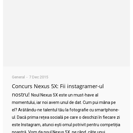
General
7 Dec 2015
Concurs Nexus 5X: Fii instagramer-ul
nostru!
Noul Nexus 5X este un must-have al
momentului, iar noi avem unul de dat. Cum pui mâna pe
el? Arătându-ne talentul tău la fotografie cu smartphone-
ul. Dacă prima rețea socială pe care o deschizi în fiecare zi
este Instagram, atunci ești omul potrivit pentru competiția
noastră. Vom da noul Nexus 5X, pe rând, câte unui