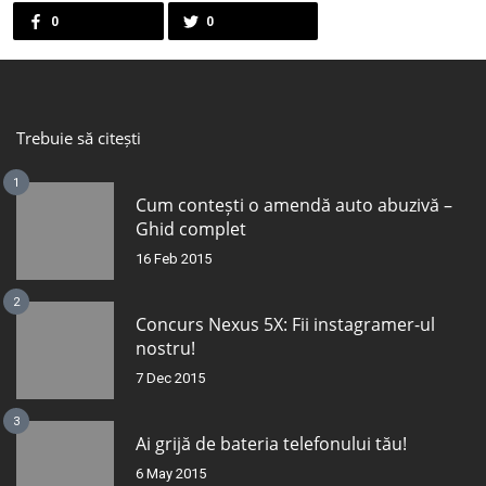
0
0
Trebuie să citești
1
Cum contești o amendă auto abuzivă –
Ghid complet
16 Feb 2015
2
Concurs Nexus 5X: Fii instagramer-ul
nostru!
7 Dec 2015
3
Ai grijă de bateria telefonului tău!
6 May 2015