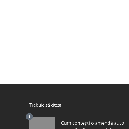
Trebuie să citești
1
Cum contești o amendă auto