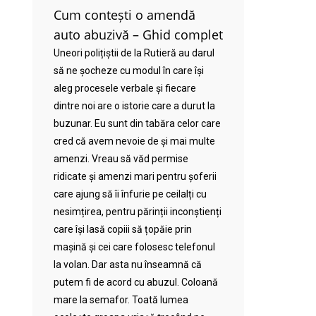
Cum contești o amendă
auto abuzivă – Ghid complet
Uneori polițiștii de la Rutieră au darul
să ne șocheze cu modul în care își
aleg procesele verbale și fiecare
dintre noi are o istorie care a durut la
buzunar. Eu sunt din tabăra celor care
cred că avem nevoie de și mai multe
amenzi. Vreau să văd permise
ridicate și amenzi mari pentru șoferii
care ajung să îi înfurie pe ceilalți cu
nesimțirea, pentru părinții inconștienți
care își lasă copiii să țopăie prin
mașină și cei care folosesc telefonul
la volan. Dar asta nu înseamnă că
putem fi de acord cu abuzul. Coloană
mare la semafor. Toată lumea