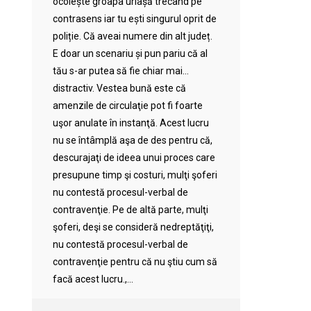
ocolește groapa uriașă trecând pe
contrasens iar tu ești singurul oprit de
poliție. Că aveai numere din alt județ.
E doar un scenariu și pun pariu că al
tău s-ar putea să fie chiar mai…
distractiv. Vestea bună este că
amenzile de circulaţie pot fi foarte
uşor anulate în instanţă. Acest lucru
nu se întâmplă aşa de des pentru că,
descurajaţi de ideea unui proces care
presupune timp şi costuri, mulţi şoferi
nu contestă procesul-verbal de
contravenţie. Pe de altă parte, mulţi
şoferi, deşi se consideră nedreptăţiţi,
nu contestă procesul-verbal de
contravenţie pentru că nu ştiu cum să
facă acest lucru.,...