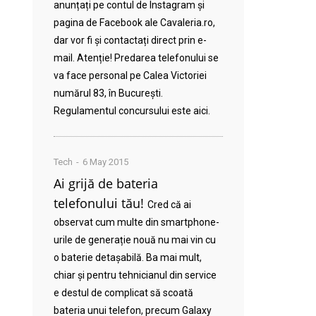
anunțați pe contul de Instagram și
pagina de Facebook ale Cavaleria.ro,
dar vor fi și contactați direct prin e-
mail. Atenție! Predarea telefonului se
va face personal pe Calea Victoriei
numărul 83, în București.
Regulamentul concursului este aici.
Tech
6 May 2015
Ai grijă de bateria
telefonului tău!
Cred că ai
observat cum multe din smartphone-
urile de generație nouă nu mai vin cu
o baterie detașabilă. Ba mai mult,
chiar și pentru tehnicianul din service
e destul de complicat să scoată
bateria unui telefon, precum Galaxy