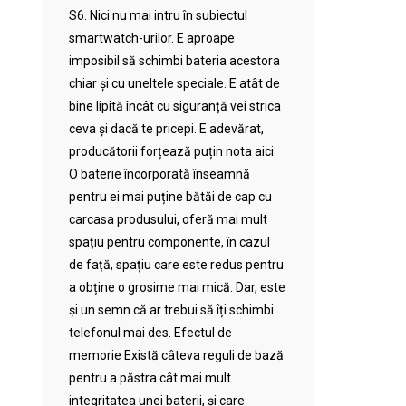
S6. Nici nu mai intru în subiectul
smartwatch-urilor. E aproape
imposibil să schimbi bateria acestora
chiar și cu uneltele speciale. E atât de
bine lipită încât cu siguranță vei strica
ceva și dacă te pricepi. E adevărat,
producătorii forțează puțin nota aici.
O baterie încorporată înseamnă
pentru ei mai puține bătăi de cap cu
carcasa produsului, oferă mai mult
spațiu pentru componente, în cazul
de față, spațiu care este redus pentru
a obține o grosime mai mică. Dar, este
și un semn că ar trebui să îți schimbi
telefonul mai des. Efectul de
memorie Există câteva reguli de bază
pentru a păstra cât mai mult
integritatea unei baterii, și care