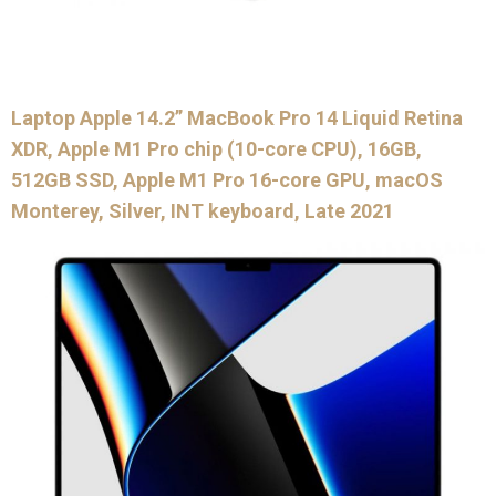
Laptop Apple 14.2” MacBook Pro 14 Liquid Retina
XDR, Apple M1 Pro chip (10-core CPU), 16GB,
512GB SSD, Apple M1 Pro 16-core GPU, macOS
Monterey, Silver, INT keyboard, Late 2021