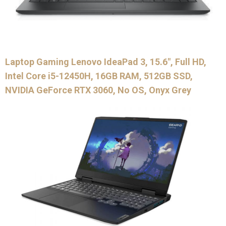
Laptop Gaming Lenovo IdeaPad 3, 15.6″, Full HD,
Intel Core i5-12450H, 16GB RAM, 512GB SSD,
NVIDIA GeForce RTX 3060, No OS, Onyx Grey