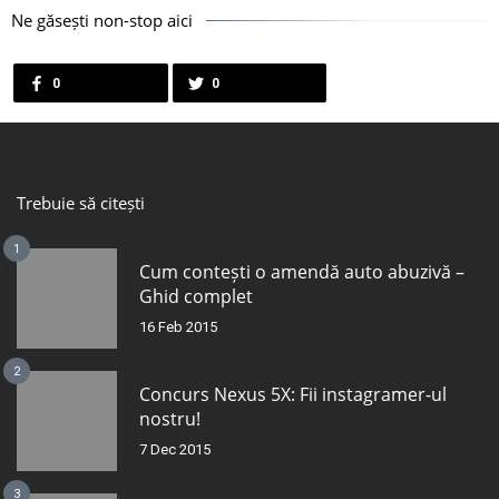
Ne găsești non-stop aici
0
0
Trebuie să citești
1
Cum contești o amendă auto abuzivă –
Ghid complet
16 Feb 2015
2
Concurs Nexus 5X: Fii instagramer-ul
nostru!
7 Dec 2015
3