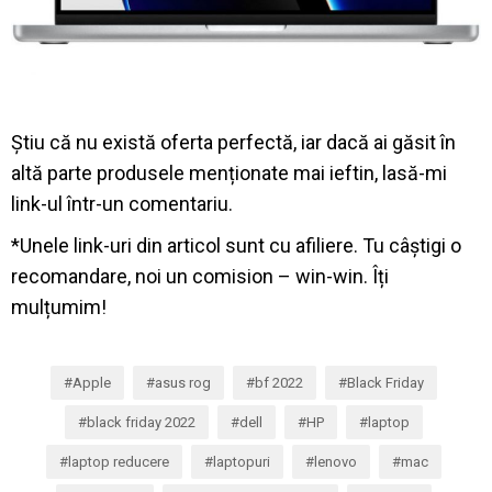
Știu că nu există oferta perfectă, iar dacă ai găsit în
altă parte produsele menționate mai ieftin, lasă-mi
link-ul într-un comentariu.
*Unele link-uri din articol sunt cu afiliere. Tu câștigi o
recomandare, noi un comision – win-win. Îți
mulțumim!
Apple
asus rog
bf 2022
Black Friday
black friday 2022
dell
HP
laptop
laptop reducere
laptopuri
lenovo
mac