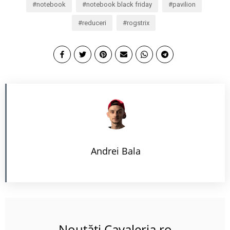
notebook
notebook black friday
pavilion
reduceri
rogstrix
Andrei Bala
Noutăți Cavaleria.ro