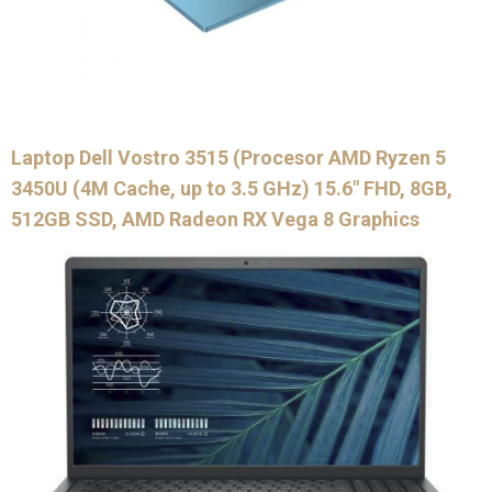
Laptop Dell Vostro 3515 (Procesor AMD Ryzen 5
3450U (4M Cache, up to 3.5 GHz) 15.6″ FHD, 8GB,
512GB SSD, AMD Radeon RX Vega 8 Graphics