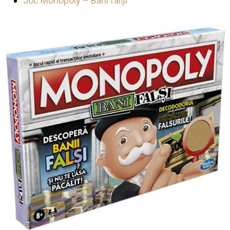
Joc Monopoly – Bani falși