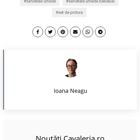
servetele umede
servetele umede bebelusi
set de pictura
Ioana Neagu
Noutăți Cavaleria.ro