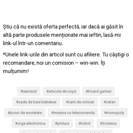
Știu că nu există oferta perfectă, iar dacă ai găsit în
altă parte produsele menționate mai ieftin, lasă-mi
link-ul într-un comentariu.
*Unele link-urile din articol sunt cu afiliere. Tu câștigi o
recomandare, noi un comision – win-win. Îți
mulțumim!
aerosoli
articole de copii
board games
cada de baie bebelusi
carti de colorat
catan
jocuri de societate
masina cu telecomanda
monopoly
orga electronica
pictura
robot
Scutece