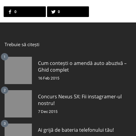
0
0
Trebuie să citești
1
Cum contești o amendă auto abuzivă –
Ghid complet
16 Feb 2015
2
Concurs Nexus 5X: Fii instagramer-ul
nostru!
7 Dec 2015
3
Ai grijă de bateria telefonului tău!