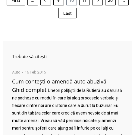
First
...
9
10
11
20
...
Last
Trebuie să citești
Auto
16 Feb 2015
Cum contești o amendă auto abuzivă –
Ghid complet
Uneori polițiștii de la Rutieră au darul să
ne șocheze cu modul în care își aleg procesele verbale și
fiecare dintre noi are o istorie care a durut la buzunar. Eu
sunt din tabăra celor care cred că avem nevoie de și mai
multe amenzi. Vreau să văd permise ridicate și amenzi
mari pentru șoferii care ajung să îi înfurie pe ceilalți cu