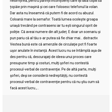
nesimțirea, pentru părinții inconștienți care își lasă copiii să
țopăie prin mașină și cei care folosesc telefonul la volan.
Dar asta nu înseamnă că putem fi de acord cu abuzul.
Coloană mare la semafor. Toată lumea ocolește groapa
uriașă trecând pe contrasens iar tu ești singurul oprit de
poliție. Că aveai numere din alt județ. E doar un scenariu și
pun pariu că al tău s-ar putea să fie chiar mai… distractiv.
Vestea bună este că amenzile de circulaţie pot fi foarte
uşor anulate în instanţă. Acest lucru nu se întâmplă aşa de
des pentru că, descurajaţi de ideea unui proces care
presupune timp şi costuri, mulţi şoferi nu contestă
procesul-verbal de contravenţie. Pe de altă parte, mulţi
şoferi, deşi se consideră nedreptăţiţi, nu contestă
procesul-verbal de contravenţie pentru că nu ştiu cum să
facă acest lucru.,...