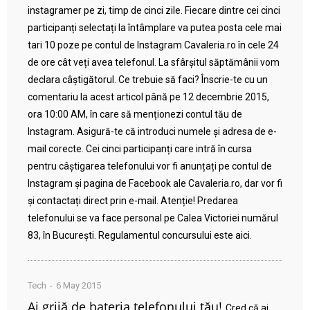
instagramer pe zi, timp de cinci zile. Fiecare dintre cei cinci
participanți selectați la întâmplare va putea posta cele mai
tari 10 poze pe contul de Instagram Cavaleria.ro în cele 24
de ore cât veți avea telefonul. La sfârșitul săptămânii vom
declara câștigătorul. Ce trebuie să faci? Înscrie-te cu un
comentariu la acest articol până pe 12 decembrie 2015,
ora 10:00 AM, în care să menționezi contul tău de
Instagram. Asigură-te că introduci numele și adresa de e-
mail corecte. Cei cinci participanți care intră în cursa
pentru câștigarea telefonului vor fi anunțați pe contul de
Instagram și pagina de Facebook ale Cavaleria.ro, dar vor fi
și contactați direct prin e-mail. Atenție! Predarea
telefonului se va face personal pe Calea Victoriei numărul
83, în București. Regulamentul concursului este aici.
Tech
6 May 2015
Ai grijă de bateria telefonului tău!
Cred că ai