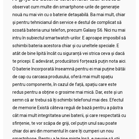
observat cum multe din smartphone-urile de generație
nouă nu mai vin cu o baterie detașabilă. Ba mai mult, chiar
și pentru tehnicianul din service e destul de complicat să
scoată bateria unui telefon, precum Galaxy S6. Nici nu mai
intru în subiectul smartwatch-urilor. E aproape imposibil să
schimbi bateria acestora chiar și cu uneltele speciale. E
atât de bine lipită încât cu siguranță vei strica ceva și dacă
te pricepi. E adevărat, producătorii forțează puțin nota aici.
O baterie încorporată înseamnă pentru ei mai puține bătăi
de cap cu carcasa produsului, oferă mai mult spațiu
pentru componente, în cazul de față, spațiu care este
redus pentru a obține o grosime mai mică. Dar, este și un
semn că ar trebui să îți schimbi telefonul mai des. Efectul
de memorie Există câteva reguli de bază pentru a păstra
cât mai mult integritatea unei baterii, și care respectată cu
sfințenie, te vor scăpa de griji, cel puțin unul sau poate
chiar doi ani din momentul în care îți cumperi un nou
smartphone. Pentru a le ține minte însă, e nevoie să știi