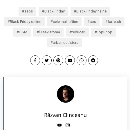
asos
Black Friday
Black Friday haine
Black Friday online
cele mai ieftine
cos
farfetch
H&M
luisaviaroma
reduceri
TopShop
urban outfitters
Răzvan Clinceanu