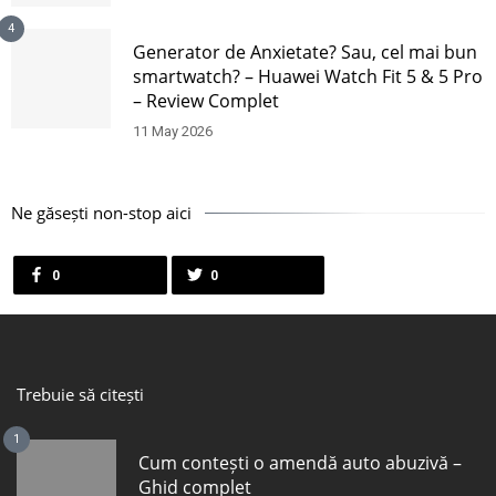
4
Generator de Anxietate? Sau, cel mai bun
smartwatch? – Huawei Watch Fit 5 & 5 Pro
– Review Complet
11 May 2026
Ne găsești non-stop aici
0
0
Trebuie să citești
1
Cum contești o amendă auto abuzivă –
Ghid complet