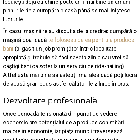
locuiești deja cu chirie poate ar fi mai bine să amâni
planurile de a cumpăra o casă până se mai liniștesc
lucrurile.
În cazul mașinii reiau discuția de la credite: cumpără o
mașină doar dacă
te folosești de ea pentru a produce
bani
(ai găsit un job promițător într-o localitate
apropiată și trebuie să faci naveta zilnic sau vrei să
câștigi bani ca șofer la un serviciu de ride-hailing).
Altfel este mai bine să aștepți, mai ales dacă poți lucra
de acasă și ai redus astfel călătoriile zilnice în oraș.
Dezvoltare profesională
Orice perioadă tensionată din punct de vedere
economic are potențialul de a produce schimbări
majore în economie, iar piața muncii traversează
modificări importante care vor fi amplificate de