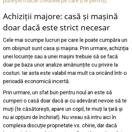
plătește măcar creditele pe care ți le permiți
.
Achiziții majore: casă și mașină
doar dacă este strict necesar
Cele mai scumpe lucruri pe care le poate cumpăra un
om obișnuit sunt casa și mașina. Prin urmare, achiziția
unei locuințe sau a unei mașini trebuie să se facă
doar pe baza unor analize amănunțite cu privire la
costuri. Iar asta este valabil mai mult ca oricând într-o
perioadă economică incertă.
Prin urmare, un sfat bun pentru noul an este să
cumperi o casă doar dacă ai cu adevărat nevoie să te
muți (te căsătorești, apare un copil, te muți la țară și
nu ai opțiuni de închiriat). Nu vreau să intru aici în
complexa discuție proprietate vs. chirie, dar dacă