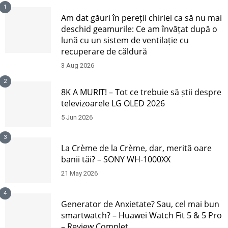
1
Am dat găuri în pereții chiriei ca să nu mai
deschid geamurile: Ce am învățat după o
lună cu un sistem de ventilație cu
recuperare de căldură
3 Aug 2026
2
8K A MURIT! – Tot ce trebuie să știi despre
televizoarele LG OLED 2026
5 Jun 2026
3
La Crème de la Crème, dar, merită oare
banii tăi? – SONY WH-1000XX
21 May 2026
4
Generator de Anxietate? Sau, cel mai bun
smartwatch? – Huawei Watch Fit 5 & 5 Pro
– Review Complet