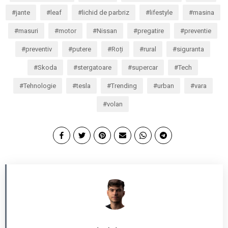
jante
leaf
lichid de parbriz
lifestyle
masina
masuri
motor
Nissan
pregatire
preventie
preventiv
putere
Roți
rural
siguranta
Skoda
stergatoare
supercar
Tech
Tehnologie
tesla
Trending
urban
vara
volan