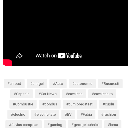
allroad
antigel
Auto
autonomie
București
Capitala
Car News
cavaleria
cavaleria.ro
Combustie
condus
cum pregatesti
cuplu
electric
electricitate
EV
Fabia
fashion
flavius campean
gaming
george buhnici
iarna