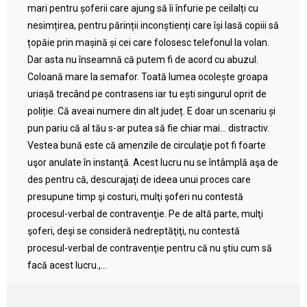
mari pentru șoferii care ajung să îi înfurie pe ceilalți cu
nesimțirea, pentru părinții inconștienți care își lasă copiii să
țopăie prin mașină și cei care folosesc telefonul la volan.
Dar asta nu înseamnă că putem fi de acord cu abuzul.
Coloană mare la semafor. Toată lumea ocolește groapa
uriașă trecând pe contrasens iar tu ești singurul oprit de
poliție. Că aveai numere din alt județ. E doar un scenariu și
pun pariu că al tău s-ar putea să fie chiar mai… distractiv.
Vestea bună este că amenzile de circulaţie pot fi foarte
uşor anulate în instanţă. Acest lucru nu se întâmplă aşa de
des pentru că, descurajaţi de ideea unui proces care
presupune timp şi costuri, mulţi şoferi nu contestă
procesul-verbal de contravenţie. Pe de altă parte, mulţi
şoferi, deşi se consideră nedreptăţiţi, nu contestă
procesul-verbal de contravenţie pentru că nu ştiu cum să
facă acest lucru.,...