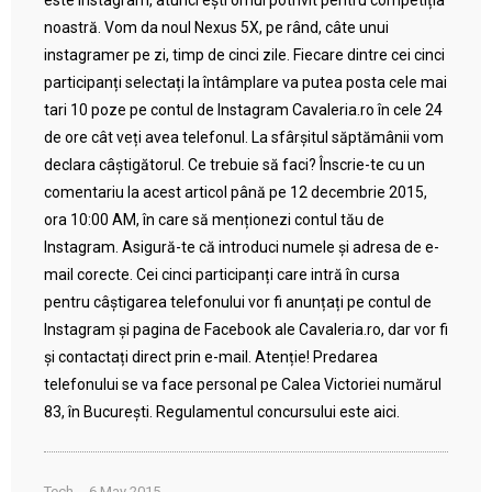
este Instagram, atunci ești omul potrivit pentru competiția
noastră. Vom da noul Nexus 5X, pe rând, câte unui
instagramer pe zi, timp de cinci zile. Fiecare dintre cei cinci
participanți selectați la întâmplare va putea posta cele mai
tari 10 poze pe contul de Instagram Cavaleria.ro în cele 24
de ore cât veți avea telefonul. La sfârșitul săptămânii vom
declara câștigătorul. Ce trebuie să faci? Înscrie-te cu un
comentariu la acest articol până pe 12 decembrie 2015,
ora 10:00 AM, în care să menționezi contul tău de
Instagram. Asigură-te că introduci numele și adresa de e-
mail corecte. Cei cinci participanți care intră în cursa
pentru câștigarea telefonului vor fi anunțați pe contul de
Instagram și pagina de Facebook ale Cavaleria.ro, dar vor fi
și contactați direct prin e-mail. Atenție! Predarea
telefonului se va face personal pe Calea Victoriei numărul
83, în București. Regulamentul concursului este aici.
Tech
6 May 2015