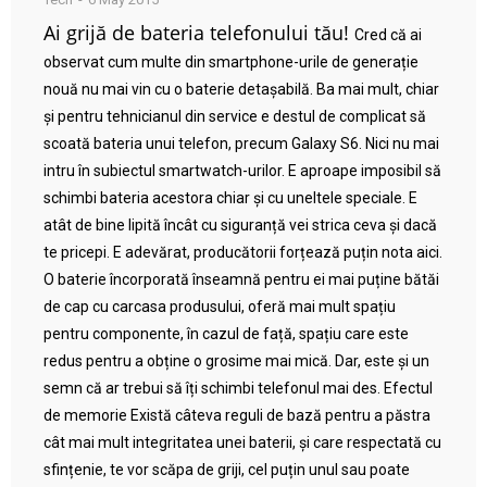
Ai grijă de bateria telefonului tău!
Cred că ai
observat cum multe din smartphone-urile de generație
nouă nu mai vin cu o baterie detașabilă. Ba mai mult, chiar
și pentru tehnicianul din service e destul de complicat să
scoată bateria unui telefon, precum Galaxy S6. Nici nu mai
intru în subiectul smartwatch-urilor. E aproape imposibil să
schimbi bateria acestora chiar și cu uneltele speciale. E
atât de bine lipită încât cu siguranță vei strica ceva și dacă
te pricepi. E adevărat, producătorii forțează puțin nota aici.
O baterie încorporată înseamnă pentru ei mai puține bătăi
de cap cu carcasa produsului, oferă mai mult spațiu
pentru componente, în cazul de față, spațiu care este
redus pentru a obține o grosime mai mică. Dar, este și un
semn că ar trebui să îți schimbi telefonul mai des. Efectul
de memorie Există câteva reguli de bază pentru a păstra
cât mai mult integritatea unei baterii, și care respectată cu
sfințenie, te vor scăpa de griji, cel puțin unul sau poate