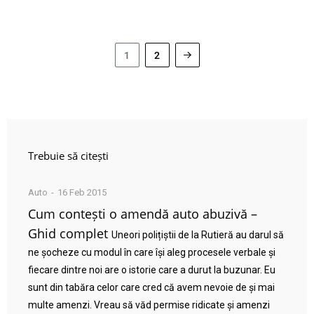
1
2
Trebuie să citești
Auto
16 Feb 2015
Cum contești o amendă auto abuzivă –
Ghid complet
Uneori polițiștii de la Rutieră au darul să
ne șocheze cu modul în care își aleg procesele verbale și
fiecare dintre noi are o istorie care a durut la buzunar. Eu
sunt din tabăra celor care cred că avem nevoie de și mai
multe amenzi. Vreau să văd permise ridicate și amenzi