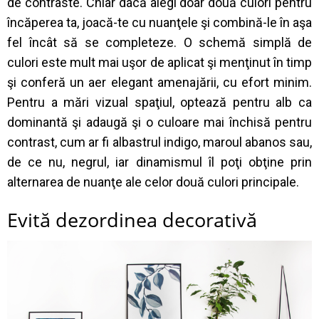
de contraste. Chiar dacă alegi doar două culori pentru
încăperea ta, joacă-te cu nuanţele şi combină-le în aşa
fel încât să se completeze. O schemă simplă de
culori este mult mai uşor de aplicat şi menţinut în timp
şi conferă un aer elegant amenajării, cu efort minim.
Pentru a mări vizual spaţiul, optează pentru alb ca
dominantă şi adaugă şi o culoare mai închisă pentru
contrast, cum ar fi albastrul indigo, maroul abanos sau,
de ce nu, negrul, iar dinamismul îl poţi obţine prin
alternarea de nuanţe ale celor două culori principale.
Evită dezordinea decorativă