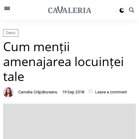
Deco
Cum menții
amenajarea locuinței
tale
Camelia Crăpătureanu
19 Sep 2018
Leave a comment