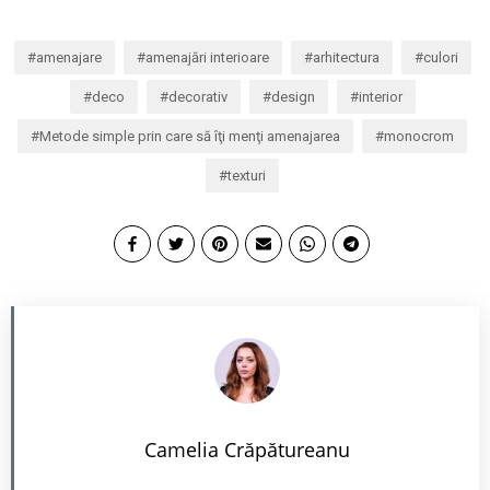
amenajare
amenajări interioare
arhitectura
culori
deco
decorativ
design
interior
Metode simple prin care să îţi menţi amenajarea
monocrom
texturi
Camelia Crăpătureanu