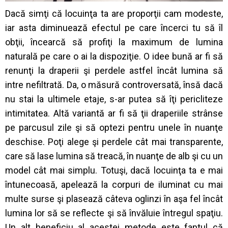
Dacă simţi că locuinţa ta are proporţii cam modeste,
iar asta diminuează efectul pe care încerci tu să îl
obţii, încearcă să profiţi la maximum de lumina
naturală pe care o ai la dispoziţie. O idee bună ar fi să
renunţi la draperii şi perdele astfel încât lumina să
intre nefiltrată. Da, o măsură controversată, însă dacă
nu stai la ultimele etaje, s-ar putea să îţi pericliteze
intimitatea. Altă variantă ar fi să ţii draperiile strânse
pe parcusul zile şi să optezi pentru unele în nuanţe
deschise. Poţi alege şi perdele cât mai transparente,
care să lase lumina să treacă, în nuanţe de alb şi cu un
model cât mai simplu. Totuşi, dacă locuinţa ta e mai
întunecoasă, apelează la corpuri de iluminat cu mai
multe surse şi plasează câteva oglinzi în aşa fel încât
lumina lor să se reflecte şi să învăluie întregul spaţiu.
Un alt beneficiu al acestei metode este faptul că