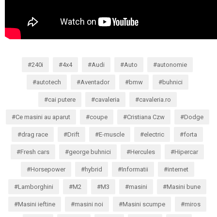
240i
4x4
Audi
Auto
autonomie
autotech
Aventador
bmw
buhnici
cai putere
cavaleria
cavaleria.ro
Ce masini au aparut
coupe
Cristiana Czw
Dodge
drag race
Drift
E-muscle
electric
forta
Fresh cars
george buhnici
Hercules
Hipercar
Horsepower
hybrid
Informatii
internet
Lamborghini
M2
M3
masini
Masini bune
Masini ieftine
masini noi
Masini scumpe
miros