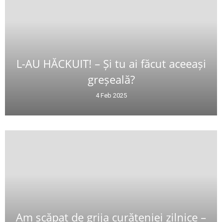
L-AU HĂCKUIT! – Și tu ai făcut aceeași
greșeală?
4 Feb 2025
Am scăpat de grija curățeniei zilnice –