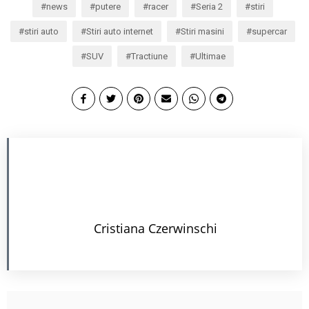
news
putere
racer
Seria 2
stiri
stiri auto
Stiri auto internet
Stiri masini
supercar
SUV
Tractiune
Ultimae
Cristiana Czerwinschi