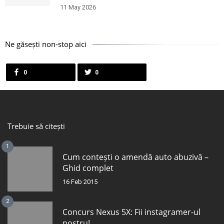
11 May 2026
Ne găsești non-stop aici
0
0
Trebuie să citești
1
Cum contești o amendă auto abuzivă –
Ghid complet
16 Feb 2015
2
Concurs Nexus 5X: Fii instagramer-ul
nostru!