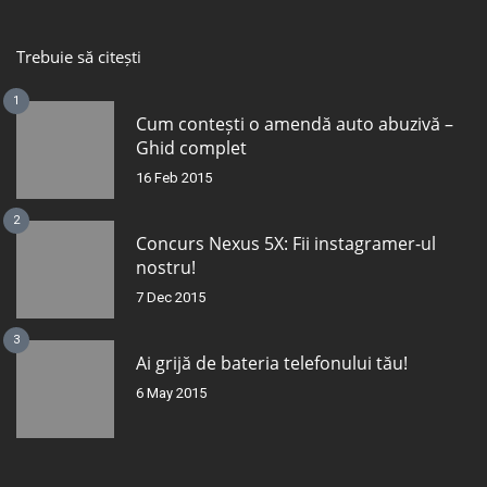
Trebuie să citești
1
Cum contești o amendă auto abuzivă –
Ghid complet
16 Feb 2015
2
Concurs Nexus 5X: Fii instagramer-ul
nostru!
7 Dec 2015
3
Ai grijă de bateria telefonului tău!
6 May 2015