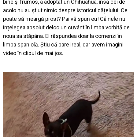
bine și frumos, a adoptat un Chihuahua, însă cei de
acolo nu au știut nimic despre istoricul cățelului. Ce
poate să meargă prost? Pai vă spun eu! Câinele nu
înțelegea absolut deloc un cuvânt în limba vorbită de
noua sa stăpâna. El răspundea doar la comenzi în
limba spaniolă. Știu că pare ireal, dar avem imagini
video în clipul de mai jos.