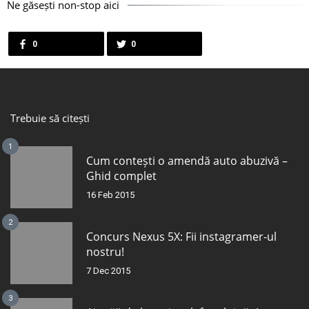
Ne găsești non-stop aici
0
0
Trebuie să citești
1
Cum contești o amendă auto abuzivă –
Ghid complet
16 Feb 2015
2
Concurs Nexus 5X: Fii instagramer-ul
nostru!
7 Dec 2015
3