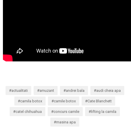
actualitati
amuzant
andrei bala
audi cheia apa
camila botox
camile botox
Cate Blanchett
catel chihuahua
concurs camile
lifting la camila
masina apa