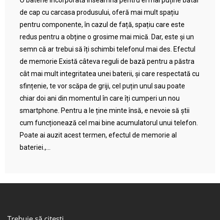
O baterie încorporată înseamnă pentru ei mai puține bătăi
de cap cu carcasa produsului, oferă mai mult spațiu
pentru componente, în cazul de față, spațiu care este
redus pentru a obține o grosime mai mică. Dar, este și un
semn că ar trebui să îți schimbi telefonul mai des. Efectul
de memorie Există câteva reguli de bază pentru a păstra
cât mai mult integritatea unei baterii, și care respectată cu
sfințenie, te vor scăpa de griji, cel puțin unul sau poate
chiar doi ani din momentul în care îți cumperi un nou
smartphone. Pentru a le ține minte însă, e nevoie să știi
cum funcționează cel mai bine acumulatorul unui telefon.
Poate ai auzit acest termen, efectul de memorie al
bateriei.,...
Trebuie să citești