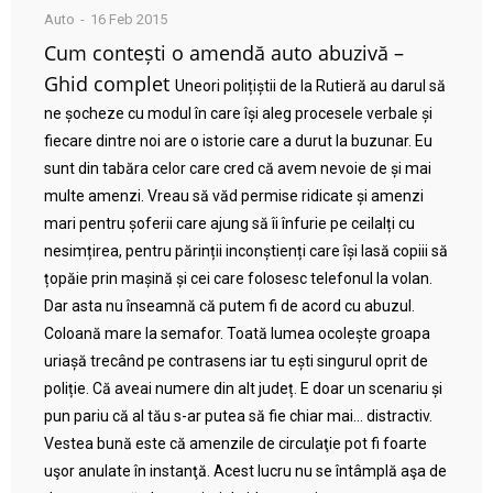
Auto
16 Feb 2015
Cum contești o amendă auto abuzivă –
Ghid complet
Uneori polițiștii de la Rutieră au darul să
ne șocheze cu modul în care își aleg procesele verbale și
fiecare dintre noi are o istorie care a durut la buzunar. Eu
sunt din tabăra celor care cred că avem nevoie de și mai
multe amenzi. Vreau să văd permise ridicate și amenzi
mari pentru șoferii care ajung să îi înfurie pe ceilalți cu
nesimțirea, pentru părinții inconștienți care își lasă copiii să
țopăie prin mașină și cei care folosesc telefonul la volan.
Dar asta nu înseamnă că putem fi de acord cu abuzul.
Coloană mare la semafor. Toată lumea ocolește groapa
uriașă trecând pe contrasens iar tu ești singurul oprit de
poliție. Că aveai numere din alt județ. E doar un scenariu și
pun pariu că al tău s-ar putea să fie chiar mai… distractiv.
Vestea bună este că amenzile de circulaţie pot fi foarte
uşor anulate în instanţă. Acest lucru nu se întâmplă aşa de