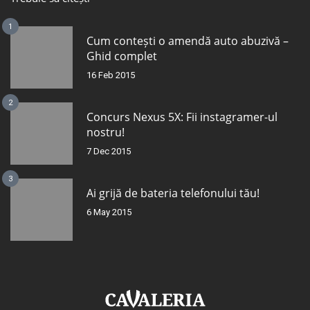
1
Cum contești o amendă auto abuzivă –
Ghid complet
16 Feb 2015
2
Concurs Nexus 5X: Fii instagramer-ul
nostru!
7 Dec 2015
3
Ai grijă de bateria telefonului tău!
6 May 2015