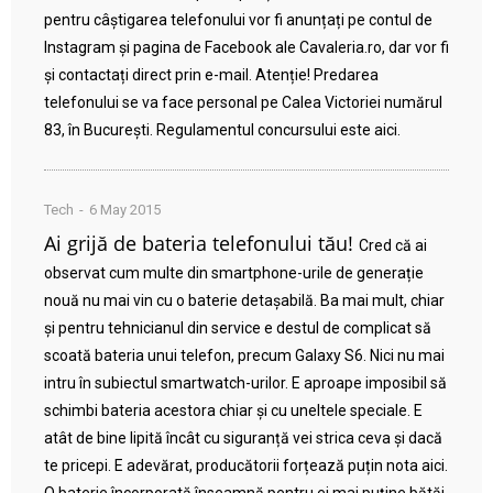
pentru câștigarea telefonului vor fi anunțați pe contul de
Instagram și pagina de Facebook ale Cavaleria.ro, dar vor fi
și contactați direct prin e-mail. Atenție! Predarea
telefonului se va face personal pe Calea Victoriei numărul
83, în București. Regulamentul concursului este aici.
Tech
6 May 2015
Ai grijă de bateria telefonului tău!
Cred că ai
observat cum multe din smartphone-urile de generație
nouă nu mai vin cu o baterie detașabilă. Ba mai mult, chiar
și pentru tehnicianul din service e destul de complicat să
scoată bateria unui telefon, precum Galaxy S6. Nici nu mai
intru în subiectul smartwatch-urilor. E aproape imposibil să
schimbi bateria acestora chiar și cu uneltele speciale. E
atât de bine lipită încât cu siguranță vei strica ceva și dacă
te pricepi. E adevărat, producătorii forțează puțin nota aici.