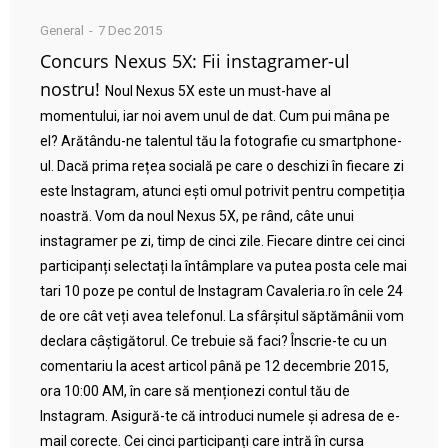
General
7 Dec 2015
Concurs Nexus 5X: Fii instagramer-ul
nostru!
Noul Nexus 5X este un must-have al
momentului, iar noi avem unul de dat. Cum pui mâna pe
el? Arătându-ne talentul tău la fotografie cu smartphone-
ul. Dacă prima rețea socială pe care o deschizi în fiecare zi
este Instagram, atunci ești omul potrivit pentru competiția
noastră. Vom da noul Nexus 5X, pe rând, câte unui
instagramer pe zi, timp de cinci zile. Fiecare dintre cei cinci
participanți selectați la întâmplare va putea posta cele mai
tari 10 poze pe contul de Instagram Cavaleria.ro în cele 24
de ore cât veți avea telefonul. La sfârșitul săptămânii vom
declara câștigătorul. Ce trebuie să faci? Înscrie-te cu un
comentariu la acest articol până pe 12 decembrie 2015,
ora 10:00 AM, în care să menționezi contul tău de
Instagram. Asigură-te că introduci numele și adresa de e-
mail corecte. Cei cinci participanți care intră în cursa