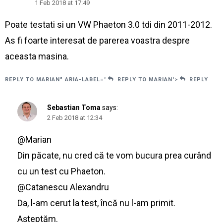
1 Feb 2018 at 17:49
Poate testati si un VW Phaeton 3.0 tdi din 2011-2012.
As fi foarte interesat de parerea voastra despre
aceasta masina.
REPLY TO MARIAN" ARIA-LABEL='
REPLY TO MARIAN'>
REPLY
Sebastian Toma
says:
2 Feb 2018 at 12:34
@Marian
Din păcate, nu cred că te vom bucura prea curând
cu un test cu Phaeton.
@Catanescu Alexandru
Da, l-am cerut la test, încă nu l-am primit.
Așteptăm.