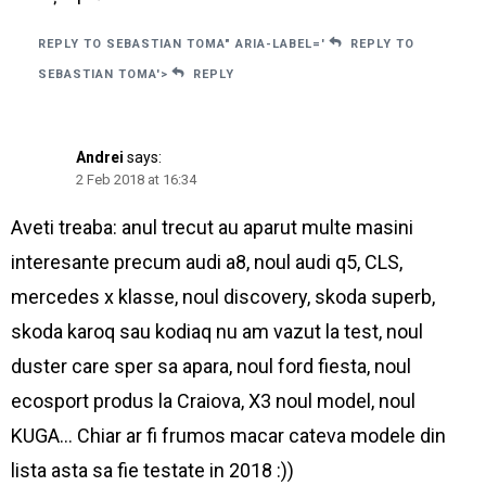
REPLY TO SEBASTIAN TOMA" ARIA-LABEL='
REPLY TO
SEBASTIAN TOMA'>
REPLY
Andrei
says:
2 Feb 2018 at 16:34
Aveti treaba: anul trecut au aparut multe masini
interesante precum audi a8, noul audi q5, CLS,
mercedes x klasse, noul discovery, skoda superb,
skoda karoq sau kodiaq nu am vazut la test, noul
duster care sper sa apara, noul ford fiesta, noul
ecosport produs la Craiova, X3 noul model, noul
KUGA… Chiar ar fi frumos macar cateva modele din
lista asta sa fie testate in 2018 :))