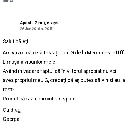
REPLY
Apostu George
says:
26 Jan 2018 at 20:51
Salut băieți!
Am vāzut că o să testați noul G de la Mercedes. Pffff
E maşina visurilor mele!
Având în vedere faptul că în viitorul apropiat nu voi
avea propriul meu G, credeți că aş putea să vin şi eu la
test?
Promit că stau cuminte în spate.
Cu drag,
George