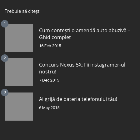
Trebuie să citești
1
Cum contești o amendă auto abuzivă –
Ghid complet
16 Feb 2015
2
Concurs Nexus 5X: Fii instagramer-ul
nostru!
7 Dec 2015
3
Ai grijă de bateria telefonului tău!
6 May 2015