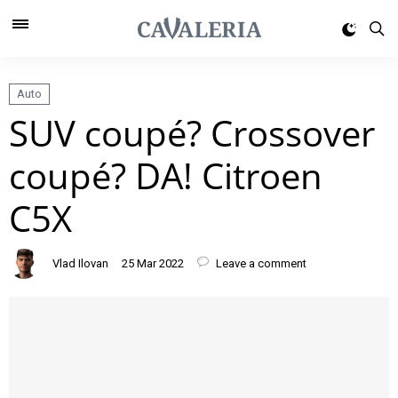
Auto
SUV coupé? Crossover
coupé? DA! Citroen
C5X
Vlad Ilovan
25 Mar 2022
Leave a comment