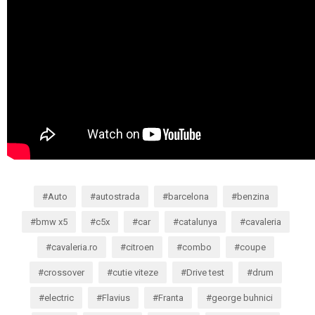
Auto
autostrada
barcelona
benzina
bmw x5
c5x
car
catalunya
cavaleria
cavaleria.ro
citroen
combo
coupe
crossover
cutie viteze
Drive test
drum
electric
Flavius
Franta
george buhnici