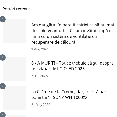
Postări recente
1
Am dat găuri în pereții chiriei ca să nu mai
deschid geamurile: Ce am învățat după o
lună cu un sistem de ventilație cu
recuperare de căldură
3 Aug 2026
2
8K A MURIT! – Tot ce trebuie să știi despre
televizoarele LG OLED 2026
5 Jun 2026
3
La Crème de la Crème, dar, merită oare
banii tăi? – SONY WH-1000XX
21 May 2026
4