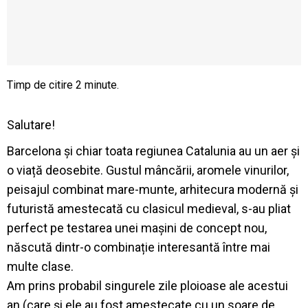
Salutare!
Barcelona și chiar toata regiunea Catalunia au un aer și
o viață deosebite. Gustul mâncării, aromele vinurilor,
peisajul combinat mare-munte, arhitecura modernă și
futuristă amestecată cu clasicul medieval, s-au pliat
perfect pe testarea unei mașini de concept nou,
născută dintr-o combinație interesantă între mai
multe clase.
Am prins probabil singurele zile ploioase ale acestui
an (care și ele au fost amestecate cu un soare de