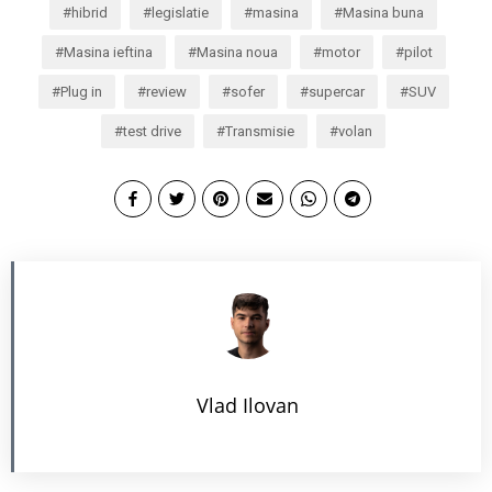
hibrid
legislatie
masina
Masina buna
Masina ieftina
Masina noua
motor
pilot
Plug in
review
sofer
supercar
SUV
test drive
Transmisie
volan
Vlad Ilovan