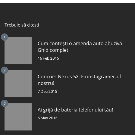
Trebuie să citești
1
Cum contești o amendă auto abuzivă –
Ghid complet
16 Feb 2015
2
Concurs Nexus 5X: Fii instagramer-ul
nostru!
7 Dec 2015
3
Ai grijă de bateria telefonului tău!
6 May 2015