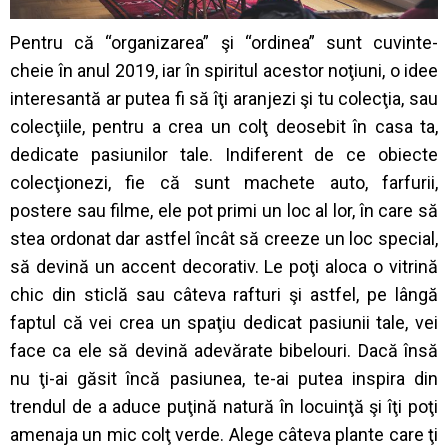
Pentru că “organizarea” şi “ordinea” sunt cuvinte-
cheie în anul 2019, iar în spiritul acestor noţiuni, o idee
interesantă ar putea fi să îţi aranjezi şi tu colecţia, sau
colecţiile, pentru a crea un colţ deosebit în casa ta,
dedicate pasiunilor tale. Indiferent de ce obiecte
colecţionezi, fie că sunt machete auto, farfurii,
postere sau filme, ele pot primi un loc al lor, în care să
stea ordonat dar astfel încât să creeze un loc special,
să devină un accent decorativ. Le poţi aloca o vitrină
chic din sticlă sau câteva rafturi şi astfel, pe lângă
faptul că vei crea un spaţiu dedicat pasiunii tale, vei
face ca ele să devină adevărate bibelouri. Dacă însă
nu ţi-ai găsit încă pasiunea, te-ai putea inspira din
trendul de a aduce puţină natură în locuinţă şi îţi poţi
amenaja un mic colţ verde. Alege câteva plante care ţi