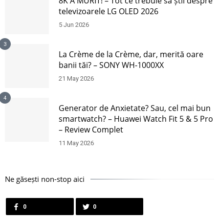
8K A MURIT! – Tot ce trebuie să știi despre
televizoarele LG OLED 2026
5 Jun 2026
3
La Crème de la Crème, dar, merită oare
banii tăi? – SONY WH-1000XX
21 May 2026
4
Generator de Anxietate? Sau, cel mai bun
smartwatch? – Huawei Watch Fit 5 & 5 Pro
– Review Complet
11 May 2026
Ne găsești non-stop aici
0
0