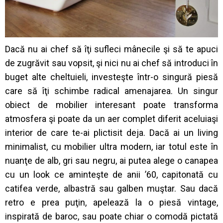
Dacă nu ai chef să îţi sufleci mânecile şi să te apuci
de zugrăvit sau vopsit, şi nici nu ai chef să introduci în
buget alte cheltuieli, investeşte într-o singură piesă
care să îţi schimbe radical amenajarea. Un singur
obiect de mobilier interesant poate transforma
atmosfera şi poate da un aer complet diferit aceluiaşi
interior de care te-ai plictisit deja. Dacă ai un living
minimalist, cu mobilier ultra modern, iar totul este în
nuanţe de alb, gri sau negru, ai putea alege o canapea
cu un look ce aminteşte de anii ’60, capitonată cu
catifea verde, albastră sau galben muştar. Sau dacă
retro e prea puţin, apelează la o piesă vintage,
inspirată de baroc, sau poate chiar o comodă pictată