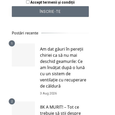
Accept termenii și condiții
Postări recente
1
Am dat găuri în pereții
chiriei ca să nu mai
deschid geamurile: Ce
am învățat după o lună
cu un sistem de
ventilație cu recuperare
de căldură
3 Aug 2026
2
8K A MURIT! – Tot ce
trebuie să știi despre