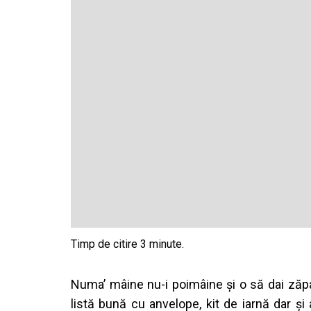
Numa’ mâine nu-i poimâine și o să dai zăpa
listă bună cu anvelope, kit de iarnă dar și 