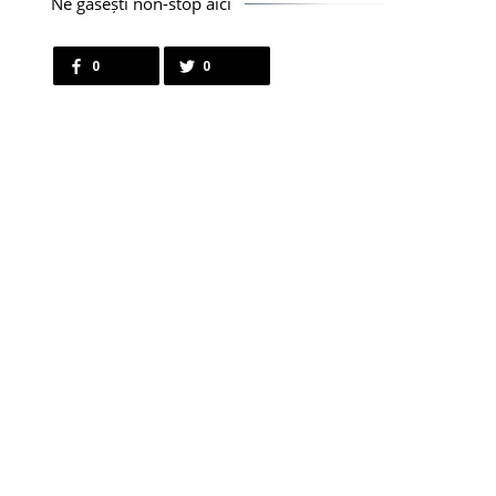
Ne găsești non-stop aici
0
0