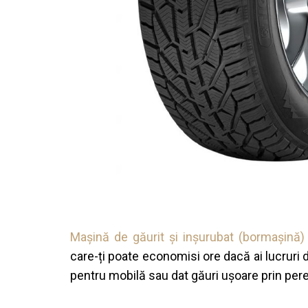
Mașină de găurit și inșurubat (bormașină
care-ți poate economisi ore dacă ai lucruri 
pentru mobilă sau dat găuri ușoare prin pere