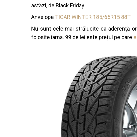
astăzi, de Black Friday.
Anvelope
TIGAR WINTER 185/65R15 88T
Nu sunt cele mai strălucite ca aderență ori
folosite iarna. 99 de lei este prețul pe care
e