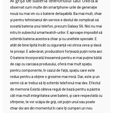
Ai grijă de bateria telefonului tău!
Cred că ai
observat cum multe din smartphone-urile de generație
nouă nu mai vin cu o baterie detașabilă. Ba mai mult, chiar
și pentru tehnicianul din service e destul de complicat să
scoată bateria unui telefon, precum Galaxy S6. Nici nu mai
intru în subiectul smartwatch-urilor. E aproape imposibil să
schimbi bateria acestora chiar și cu uneltele speciale. E
atât de bine lipită încât cu siguranță vei strica ceva și dacă
te pricepi. E adevărat, producătorii forțează puțin nota aici.
O baterie încorporată înseamnă pentru ei mai puține bătăi
de cap cu carcasa produsului, oferă mai mult spațiu
pentru componente, în cazul de față, spațiu care este
redus pentru a obține o grosime mai mică. Dar, este și un
semn că ar trebui să îți schimbi telefonul mai des. Efectul
de memorie Există câteva reguli de bază pentru a păstra
cât mai mult integritatea unei baterii, și care respectată cu
sfințenie, te vor scăpa de griji, cel puțin unul sau poate
chiar doi ani din momentul în care îți cumperi un nou