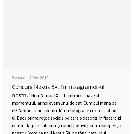
General
7 Dec 2015
Concurs Nexus 5X: Fii instagramer-ul
nostru!
Noul Nexus 5X este un must-have al
momentului, iar noi avem unul de dat. Cum pui mâna pe
el? Arătându-ne talentul tău la fotografie cu smartphone-
ul. Dacă prima rețea socială pe care o deschizi în fiecare zi
este Instagram, atunci ești omul potrivit pentru competiția
noastră. Vom da noul Nexus 5X, pe rând, câte unui