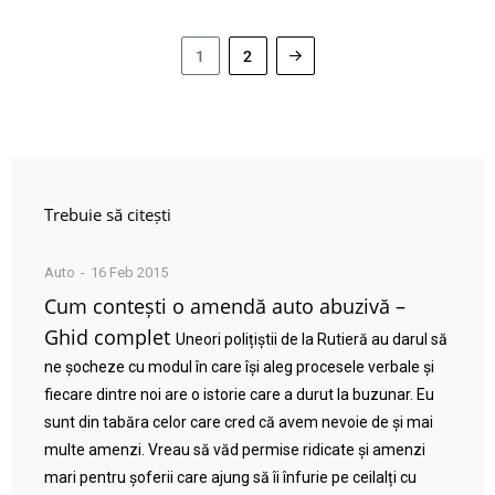
1
2
Trebuie să citești
Auto
16 Feb 2015
Cum contești o amendă auto abuzivă –
Ghid complet
Uneori polițiștii de la Rutieră au darul să
ne șocheze cu modul în care își aleg procesele verbale și
fiecare dintre noi are o istorie care a durut la buzunar. Eu
sunt din tabăra celor care cred că avem nevoie de și mai
multe amenzi. Vreau să văd permise ridicate și amenzi
mari pentru șoferii care ajung să îi înfurie pe ceilalți cu