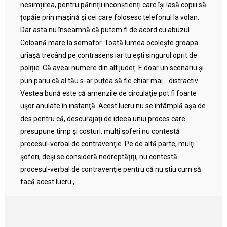
nesimțirea, pentru părinții inconștienți care își lasă copiii să
țopăie prin mașină și cei care folosesc telefonul la volan.
Dar asta nu înseamnă că putem fi de acord cu abuzul.
Coloană mare la semafor. Toată lumea ocolește groapa
uriașă trecând pe contrasens iar tu ești singurul oprit de
poliție. Că aveai numere din alt județ. E doar un scenariu și
pun pariu că al tău s-ar putea să fie chiar mai… distractiv.
Vestea bună este că amenzile de circulaţie pot fi foarte
uşor anulate în instanţă. Acest lucru nu se întâmplă aşa de
des pentru că, descurajaţi de ideea unui proces care
presupune timp şi costuri, mulţi şoferi nu contestă
procesul-verbal de contravenţie. Pe de altă parte, mulţi
şoferi, deşi se consideră nedreptăţiţi, nu contestă
procesul-verbal de contravenţie pentru că nu ştiu cum să
facă acest lucru.,...