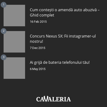
1
Cum contești o amendă auto abuzivă –
Ghid complet
16 Feb 2015
2
Concurs Nexus 5X: Fii instagramer-ul
nostru!
7 Dec 2015
3
Ai grijă de bateria telefonului tău!
6 May 2015