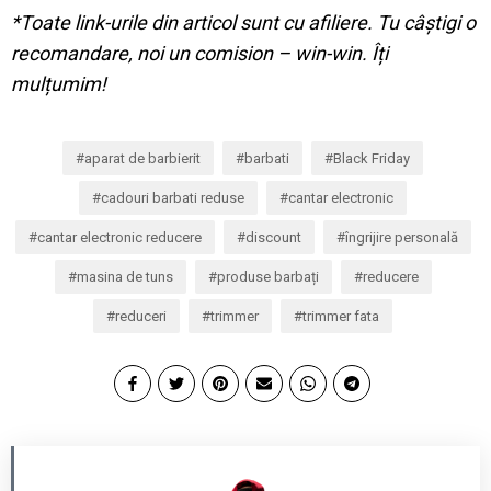
*Toate link-urile din articol sunt cu afiliere. Tu câștigi o
recomandare, noi un comision – win-win. Îți
mulțumim!
aparat de barbierit
barbati
Black Friday
cadouri barbati reduse
cantar electronic
cantar electronic reducere
discount
îngrijire personală
masina de tuns
produse barbați
reducere
reduceri
trimmer
trimmer fata