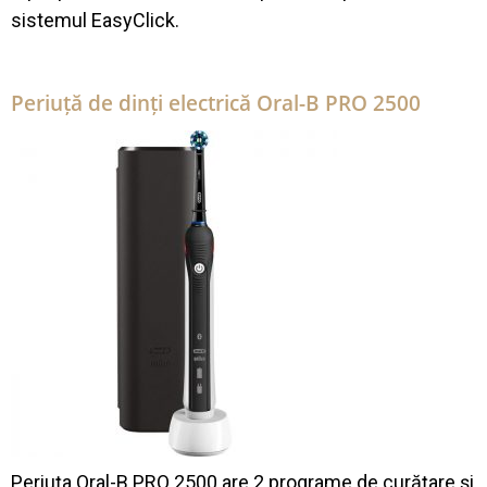
sistemul EasyClick.
Periuță de dinți electrică Oral-B PRO 2500
Periuța Oral-B PRO 2500 are 2 programe de curățare și