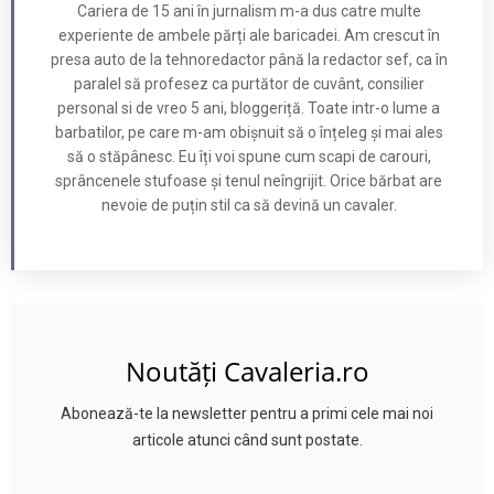
Cariera de 15 ani în jurnalism m-a dus catre multe
experiente de ambele părți ale baricadei. Am crescut în
presa auto de la tehnoredactor până la redactor sef, ca în
paralel să profesez ca purtător de cuvânt, consilier
personal si de vreo 5 ani, bloggeriță. Toate intr-o lume a
barbatilor, pe care m-am obișnuit să o înțeleg și mai ales
să o stăpânesc. Eu îți voi spune cum scapi de carouri,
sprâncenele stufoase și tenul neîngrijit. Orice bărbat are
nevoie de puțin stil ca să devină un cavaler.
Noutăți Cavaleria.ro
Abonează-te la newsletter pentru a primi cele mai noi
articole atunci când sunt postate.