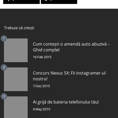
Trebuie să citești
1
Cum contești o amendă auto abuzivă –
Ghid complet
16 Feb 2015
2
Concurs Nexus 5X: Fii instagramer-ul
nostru!
7 Dec 2015
3
Ai grijă de bateria telefonului tău!
6 May 2015