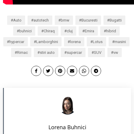
Auto
autotech
bmw
Bucuresti
Bugatti
buhnici
Chiraq
cluj
Emira
hibrid
hypercar
Lamborghini
lorena
Lotus
masini
Rimac
stiri auto
supercar
SUV
vw
Lorena Buhnici