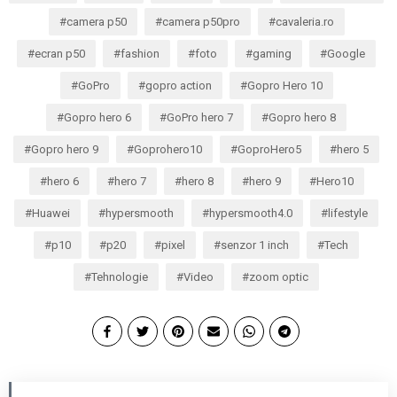
camera p50
camera p50pro
cavaleria.ro
ecran p50
fashion
foto
gaming
Google
GoPro
gopro action
Gopro Hero 10
Gopro hero 6
GoPro hero 7
Gopro hero 8
Gopro hero 9
Goprohero10
GoproHero5
hero 5
hero 6
hero 7
hero 8
hero 9
Hero10
Huawei
hypersmooth
hypersmooth4.0
lifestyle
p10
p20
pixel
senzor 1 inch
Tech
Tehnologie
Video
zoom optic