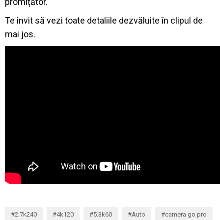
promițător.
Te invit să vezi toate detaliile dezvăluite în clipul de
mai jos.
2.7k240
4k120
5.3k60
Auto
camera go pro