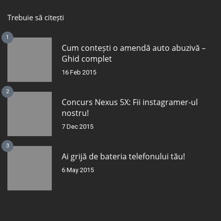
Trebuie să citești
1
Cum contești o amendă auto abuzivă –
Ghid complet
16 Feb 2015
2
Concurs Nexus 5X: Fii instagramer-ul
nostru!
7 Dec 2015
3
Ai grijă de bateria telefonului tău!
6 May 2015