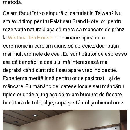
metodă.
Ce am făcut într-o singură zi ca turist în Taiwan? Nu
am avut timp pentru Palat sau Grand Hotel ori pentru
rezervația naturală așa că mers să mâncăm de prânz
la
Wistaria Tea House
, o ceainărie tipică cu o
ceremonie în care am ajuns să apreciez doar puțin
mai mult aromele de ceai. Eu sunt băutor de espresso
așa că beneficiile ceaiului mă interesează mai
degrabă când sunt răcit sau apare vreo indigestie.
Experiența merită însă pentru orice pasionat… și de
mâncare. Eu mănânc delicatese locale sau mâncăruri
tipice oriunde ajung așa că m-am bucurat de fiecare
bucătură de tofu, alge, supă și sfântul și ubicuul orez.