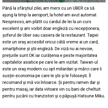
Până la sfârștiul zilei, am mers cu un UBER ca să
ajung la timp la aeroport, la hotel am avut automat
Nespresso, am plătit cu cardul de lei la un curs
excelent și am vorbit doar engleză cu recepționera,
șoferul de Uber sau casiera de la restaurant. Taipei
este un oraș accesibil oricui câtă vreme ai un card,
smartphone și știi engleză. De viză nu ai nevoie,
prețurile sunt OK iar curățenia e peste majoritatea
capitalelor asiatice pe care le-am vizitat. Taiwan-ul
este un oraș modern cu opt miliardari și mărci care îi
susțin economia pe care le știi și le folosești. Îl
recomand și mă voi întoarce. Și pentru ramen dar și
pentru masaj, iar data viitoare vin cu bani de cheltuit
pentru jucării cu tranzistori și o păpușă Hatsune Miku.