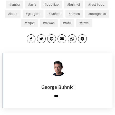
amba
asia
bopiliao
buhnici
fast-food
food
gadgets
lushan
ramen
somgshan
taipei
taiwan
tofu
travel
George Buhnici