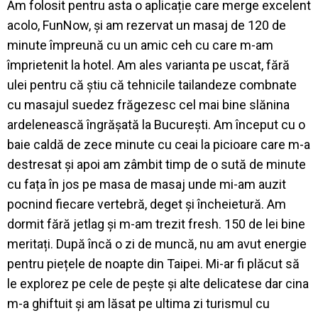
Am folosit pentru asta o aplicație care merge excelent
acolo, FunNow, și am rezervat un masaj de 120 de
minute împreună cu un amic ceh cu care m-am
împrietenit la hotel. Am ales varianta pe uscat, fără
ulei pentru că știu că tehnicile tailandeze combnate
cu masajul suedez frăgezesc cel mai bine slănina
ardelenească îngrășată la București. Am început cu o
baie caldă de zece minute cu ceai la picioare care m-a
destresat și apoi am zâmbit timp de o sută de minute
cu fața în jos pe masa de masaj unde mi-am auzit
pocnind fiecare vertebră, deget și încheietură. Am
dormit fără jetlag și m-am trezit fresh. 150 de lei bine
meritați. După încă o zi de muncă, nu am avut energie
pentru piețele de noapte din Taipei. Mi-ar fi plăcut să
le explorez pe cele de pește și alte delicatese dar cina
m-a ghiftuit și am lăsat pe ultima zi turismul cu