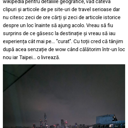
wikipedia pentru detaliile geografice, văd câteva
clipuri și articole de pe site-uri de travel serioase dar
nu citesc zeci de ore cărți și zeci de articole istorice
despre un loc înainte să ajung acolo. Vreau să fiu
surprins de ce găsesc la destinație și vreau să iau
experiența cât mai pe… “curat”. Cu toții cred că tânjim
după acea senzație de wow când călătorim într-un loc
nou iar Taipei… o livrează.