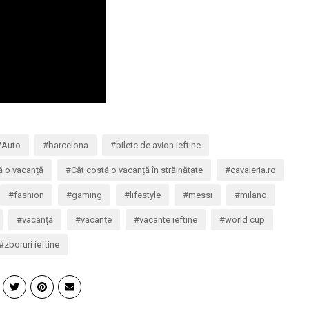
Auto
barcelona
bilete de avion ieftine
ă o vacanță
Cât costă o vacanță în străinătate
cavaleria.ro
fashion
gaming
lifestyle
messi
milano
vacanță
vacanțe
vacante ieftine
world cup
zboruri ieftine