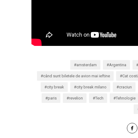
amsterdam
Argentina
când sunt biletele de avion mai ieftine
Cat cost
city break
city break milano
craciun
paris
revelion
Tech
Tehnologie