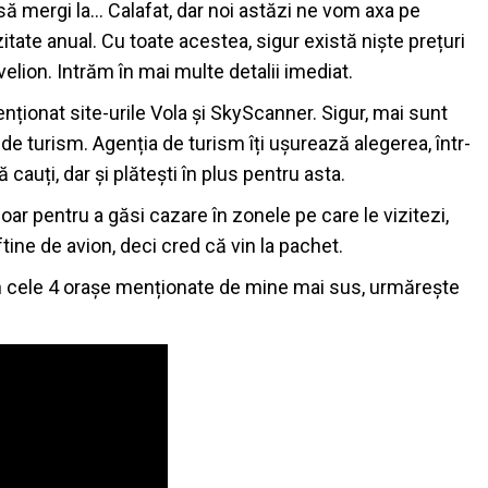
 să mergi la… Calafat, dar noi astăzi ne vom axa pe
itate anual. Cu toate acestea, sigur există niște prețuri
elion. Intrăm în mai multe detalii imediat.
ționat site-urile Vola și SkyScanner. Sigur, mai sunt
i de turism. Agenția de turism îți ușurează alegerea, într-
 cauți, dar și plătești în plus pentru asta.
oar pentru a găsi cazare în zonele pe care le vizitezi,
tine de avion, deci cred că vin la pachet.
, în cele 4 orașe menționate de mine mai sus, urmărește