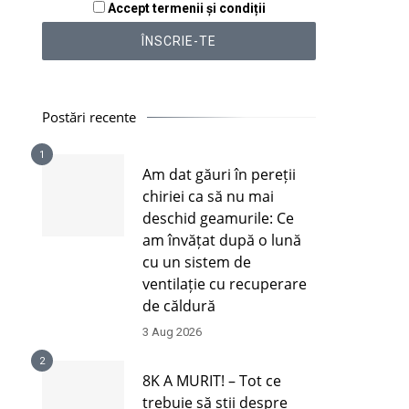
Accept termenii și condiții
Postări recente
1
Am dat găuri în pereții
chiriei ca să nu mai
deschid geamurile: Ce
am învățat după o lună
cu un sistem de
ventilație cu recuperare
de căldură
3 Aug 2026
2
8K A MURIT! – Tot ce
trebuie să știi despre