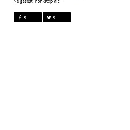
Ne găsești non-stop aici
0
0