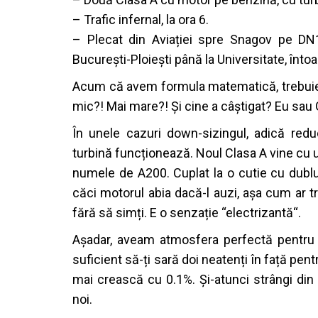
– Trafic infernal, la ora 6.
– Plecat din Aviației spre Snagov pe DN
București-Ploiești până la Universitate, înto
Acum că avem formula matematică, trebuie 
mic?! Mai mare?! Și cine a câștigat? Eu sau
În unele cazuri down-sizingul, adică redu
turbină funcționează. Noul Clasa A vine cu un
numele de A200. Cuplat la o cutie cu dublu
căci motorul abia dacă-l auzi, așa cum ar t
fără să simți. E o senzație “electrizantă“.
Așadar, aveam atmosfera perfectă pentru co
suficient să-ți sară doi neatenți în față pe
mai crească cu 0.1%. Și-atunci strângi din
noi.