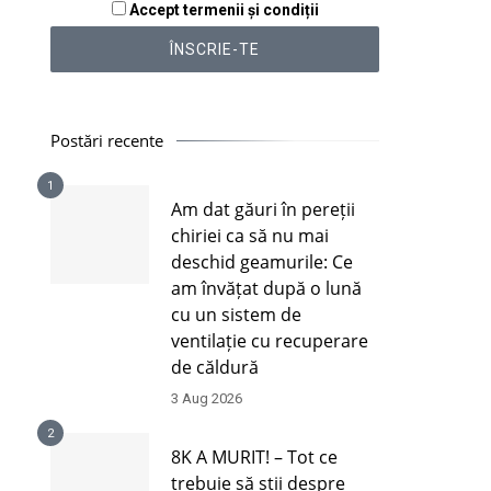
Accept termenii și condiții
Postări recente
1
Am dat găuri în pereții
chiriei ca să nu mai
deschid geamurile: Ce
am învățat după o lună
cu un sistem de
ventilație cu recuperare
de căldură
3 Aug 2026
2
8K A MURIT! – Tot ce
trebuie să știi despre