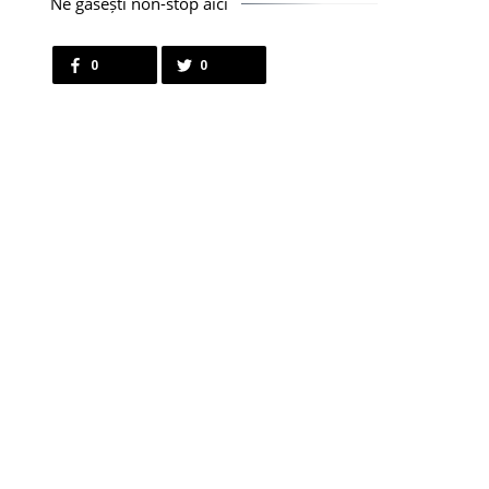
Ne găsești non-stop aici
0
0