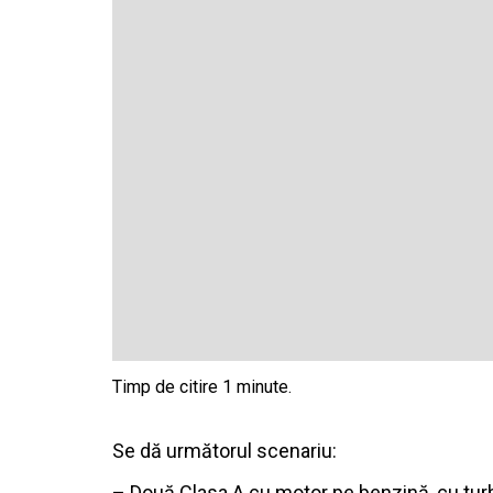
Se dă următorul scenariu:
– Două Clasa A cu motor pe benzină, cu turb