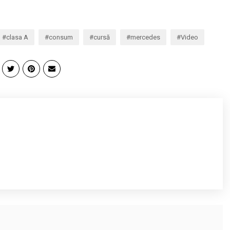
clasa A
consum
cursă
mercedes
Video