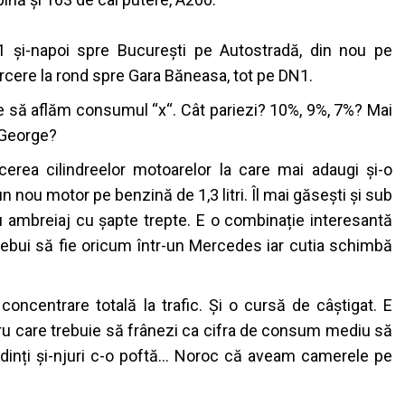
1 și-napoi spre București pe Autostradă, din nou pe
arcere la rond spre Gara Băneasa, tot pe DN1.
să aflăm consumul “x“. Cât pariezi? 10%, 9%, 7%? Mai
 George?
cerea cilindreelor motoarelor la care mai adaugi și-o
 nou motor pe benzină de 1,3 litri. Îl mai găsești și sub
 ambreiaj cu șapte trepte. E o combinație interesantă
rebui să fie oricum într-un Mercedes iar cutia schimbă
ncentrare totală la trafic. Și o cursă de câștigat. E
ntru care trebuie să frânezi ca cifra de consum mediu să
 dinți și-njuri c-o poftă… Noroc că aveam camerele pe