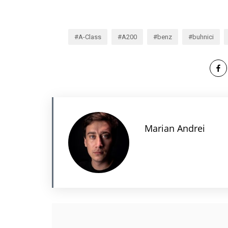
A-Class
A200
benz
buhnici
Marian Andrei