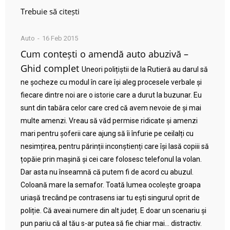
Trebuie să citești
Auto
16 Feb 2015
Cum contești o amendă auto abuzivă –
Ghid complet
Uneori polițiștii de la Rutieră au darul să
ne șocheze cu modul în care își aleg procesele verbale și
fiecare dintre noi are o istorie care a durut la buzunar. Eu
sunt din tabăra celor care cred că avem nevoie de și mai
multe amenzi. Vreau să văd permise ridicate și amenzi
mari pentru șoferii care ajung să îi înfurie pe ceilalți cu
nesimțirea, pentru părinții inconștienți care își lasă copiii să
țopăie prin mașină și cei care folosesc telefonul la volan.
Dar asta nu înseamnă că putem fi de acord cu abuzul.
Coloană mare la semafor. Toată lumea ocolește groapa
uriașă trecând pe contrasens iar tu ești singurul oprit de
poliție. Că aveai numere din alt județ. E doar un scenariu și
pun pariu că al tău s-ar putea să fie chiar mai… distractiv.