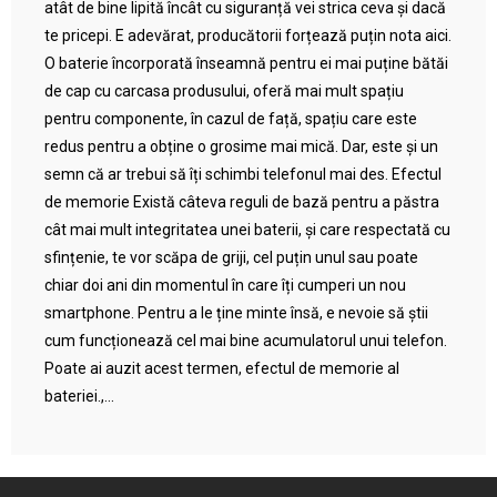
atât de bine lipită încât cu siguranță vei strica ceva și dacă
te pricepi. E adevărat, producătorii forțează puțin nota aici.
O baterie încorporată înseamnă pentru ei mai puține bătăi
de cap cu carcasa produsului, oferă mai mult spațiu
pentru componente, în cazul de față, spațiu care este
redus pentru a obține o grosime mai mică. Dar, este și un
semn că ar trebui să îți schimbi telefonul mai des. Efectul
de memorie Există câteva reguli de bază pentru a păstra
cât mai mult integritatea unei baterii, și care respectată cu
sfințenie, te vor scăpa de griji, cel puțin unul sau poate
chiar doi ani din momentul în care îți cumperi un nou
smartphone. Pentru a le ține minte însă, e nevoie să știi
cum funcționează cel mai bine acumulatorul unui telefon.
Poate ai auzit acest termen, efectul de memorie al
bateriei.,...