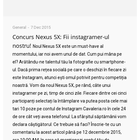
General
7 Dec 2015
Concurs Nexus 5X: Fii instagramer-ul
nostru!
Noul Nexus 5X este un must-have al
momentului, iar noi avem unul de dat. Cum pui mâna pe
el? Arătându-ne talentul tău la fotografie cu smartphone-
ul. Dacă prima rețea socială pe care o deschizi în fiecare zi
este Instagram, atunci ești omul potrivit pentru competiția
noastră. Vom da noul Nexus 5X, pe rând, câte unui
instagramer pe zi, timp de cinci zile. Fiecare dintre cei cinci
participanți selectați la întâmplare va putea posta cele mai
tari 10 poze pe contul de Instagram Cavaleria.ro în cele 24
de ore cât veți avea telefonul. La sfârșitul săptămânii vom
declara câștigătorul. Ce trebuie să faci? Înscrie-te cu un
comentariu la acest articol până pe 12 decembrie 2015,