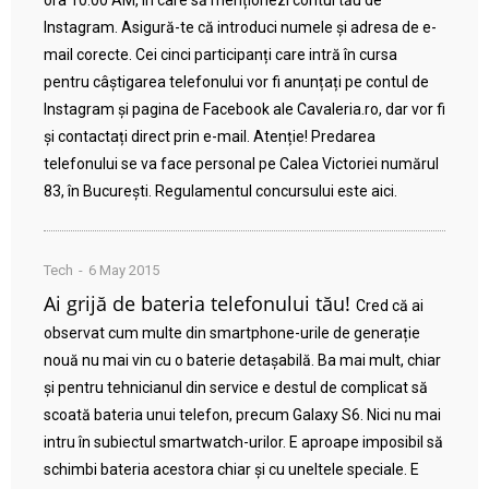
ora 10:00 AM, în care să menționezi contul tău de
Instagram. Asigură-te că introduci numele și adresa de e-
mail corecte. Cei cinci participanți care intră în cursa
pentru câștigarea telefonului vor fi anunțați pe contul de
Instagram și pagina de Facebook ale Cavaleria.ro, dar vor fi
și contactați direct prin e-mail. Atenție! Predarea
telefonului se va face personal pe Calea Victoriei numărul
83, în București. Regulamentul concursului este aici.
Tech
6 May 2015
Ai grijă de bateria telefonului tău!
Cred că ai
observat cum multe din smartphone-urile de generație
nouă nu mai vin cu o baterie detașabilă. Ba mai mult, chiar
și pentru tehnicianul din service e destul de complicat să
scoată bateria unui telefon, precum Galaxy S6. Nici nu mai
intru în subiectul smartwatch-urilor. E aproape imposibil să
schimbi bateria acestora chiar și cu uneltele speciale. E