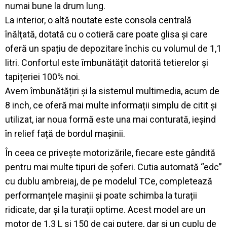
numai bune la drum lung.
La interior, o altă noutate este consola centrală
înălțată, dotată cu o cotieră care poate glisa și care
oferă un spațiu de depozitare închis cu volumul de 1,1
litri. Confortul este îmbunătățit datorită tetierelor și
tapițeriei 100% noi.
Avem îmbunătățiri și la sistemul multimedia, acum de
8 inch, ce oferă mai multe informații simplu de citit și
utilizat, iar noua formă este una mai conturată, ieșind
în relief față de bordul mașinii.
În ceea ce privește motorizările, fiecare este gândită
pentru mai multe tipuri de șoferi. Cutia automată “edc”
cu dublu ambreiaj, de pe modelul TCe, completează
performanțele mașinii și poate schimba la turații
ridicate, dar și la turații optime. Acest model are un
motor de 1.3 L si 150 de cai putere, dar și un cuplu de