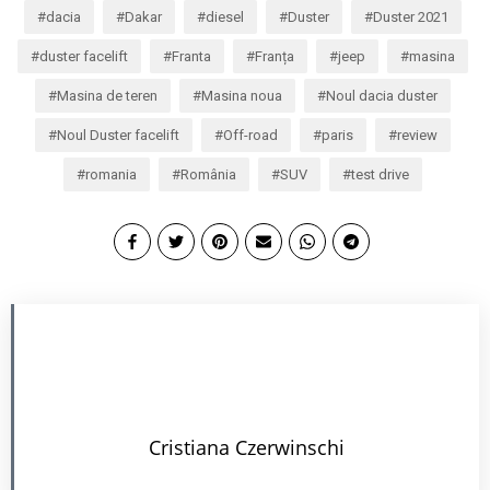
dacia
Dakar
diesel
Duster
Duster 2021
duster facelift
Franta
Franța
jeep
masina
Masina de teren
Masina noua
Noul dacia duster
Noul Duster facelift
Off-road
paris
review
romania
România
SUV
test drive
Cristiana Czerwinschi