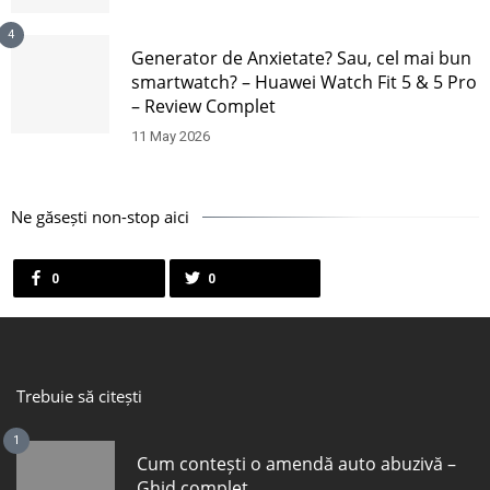
4
Generator de Anxietate? Sau, cel mai bun
smartwatch? – Huawei Watch Fit 5 & 5 Pro
– Review Complet
11 May 2026
Ne găsești non-stop aici
0
0
Trebuie să citești
1
Cum contești o amendă auto abuzivă –
Ghid complet