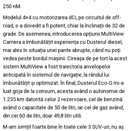
250 nM.
Modelul 4×4 cu motorizarea dCi, pe circuitul de off-
road, s-a dovedit a fi potent, chiar la înclinații de 32 de
grade. De asemenea, introducerea opțiunii MultiView
Camera a îmbunătățit experiența cu Dusterul diesel,
mai ales în situația unei pante abrupte, când nu poți
vedea peste bordul mașinii. Cireașa de pe tort la acest
sistem MultiView a fost traiectoria anvelopelor
anticipată în sistemul de navigație, la rândul lui
îmbunătățit și optimizat. În final, Dusterul Eco-G mi-a
luat grija de la consum, acesta având o autonomie de
1.235 km datorită celor 2 rezervoare, cel de benzină
având o capacitate de 50 de litri, iar cel de gaz având,
din cei 60 de litri, doar 49,8 litri utili.
M-am simțit foarte bine în toate cele 3 SUV-uri, nu aș