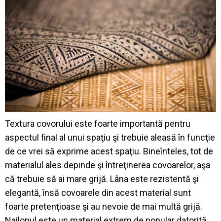
Textura covorului este foarte importantă pentru
aspectul final al unui spaţiu şi trebuie aleasă în funcţie
de ce vrei să exprime acest spaţiu. Bineînteles, tot de
materialul ales depinde şi întreţinerea covoarelor, aşa
că trebuie să ai mare grijă. Lâna este rezistentă şi
elegantă, însă covoarele din acest material sunt
foarte pretenţioase şi au nevoie de mai multă grijă.
Nailonul este un material extrem de popular datorită