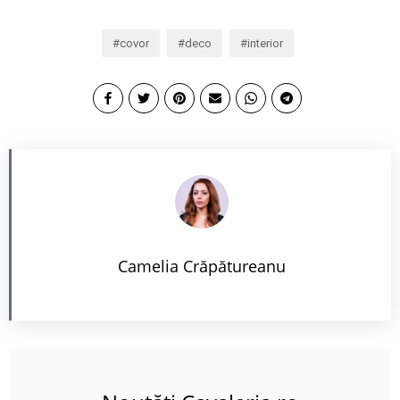
covor
deco
interior
Camelia Crăpătureanu