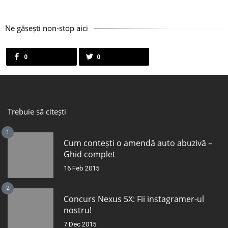
Ne găsești non-stop aici
0
0
Trebuie să citești
1
Cum contești o amendă auto abuzivă –
Ghid complet
16 Feb 2015
2
Concurs Nexus 5X: Fii instagramer-ul
nostru!
7 Dec 2015