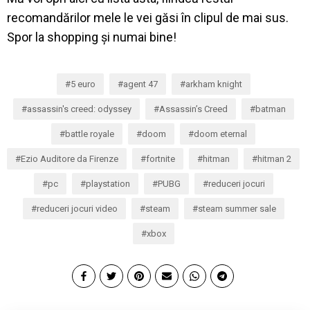
recomandărilor mele le vei găsi în clipul de mai sus.
Spor la shopping și numai bine!
5 euro
agent 47
arkham knight
assassin's creed: odyssey
Assassin’s Creed
batman
battle royale
doom
doom eternal
Ezio Auditore da Firenze
fortnite
hitman
hitman 2
pc
playstation
PUBG
reduceri jocuri
reduceri jocuri video
steam
steam summer sale
xbox