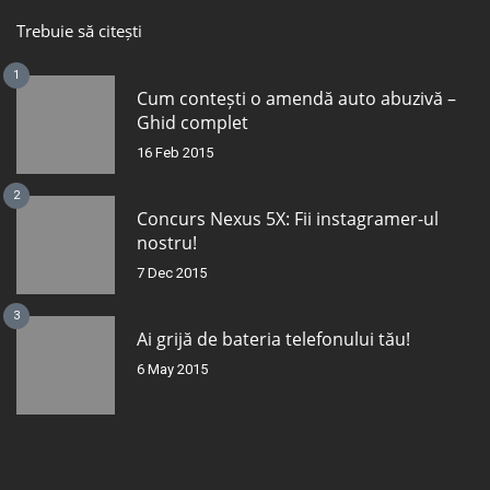
Trebuie să citești
1
Cum contești o amendă auto abuzivă –
Ghid complet
16 Feb 2015
2
Concurs Nexus 5X: Fii instagramer-ul
nostru!
7 Dec 2015
3
Ai grijă de bateria telefonului tău!
6 May 2015