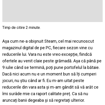
Așa cum ne-a obișnuit Steam, cel mai recunoscut
magazinul digital de pe PC, fiecare sezon vine cu
reducerile lui. Vara nu este vreo excepție, fiindcă
ofertele au venit claie peste grămadă. Așa că până pe
9 iulie când se termină, poți pune portofelul la bătaie.
Dacă nici acum nu e un moment bun să îți cumperi
jocuri, nu știu când ar fi. Eu m-am uitat peste
reducerile din vara asta și m-am gândit să vă arăt ce
îmi surâde mie ca raport calitate preț. Ca să nu
aruncați banii degeaba și să regretați ulterior.