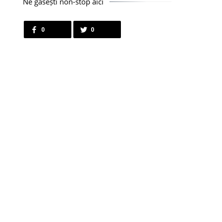
Ne găsești non-stop aici
0
0