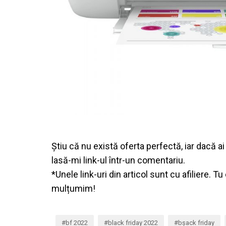
Știu că nu există oferta perfectă, iar dacă ai
lasă-mi link-ul într-un comentariu.
*Unele link-uri din articol sunt cu afiliere. 
mulțumim!
bf 2022
black friday 2022
bșack friday