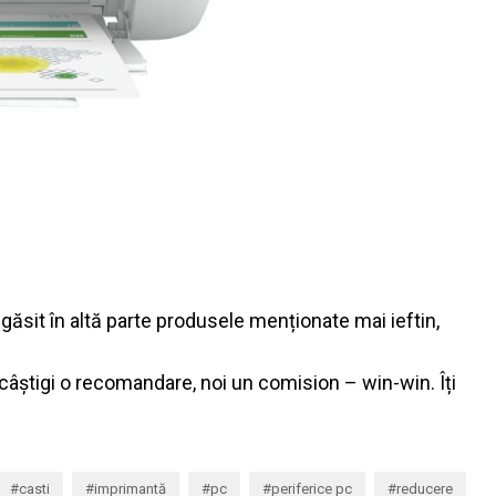
 găsit în altă parte produsele menționate mai ieftin,
Tu câștigi o recomandare, noi un comision – win-win. Îți
casti
imprimantă
pc
periferice pc
reducere