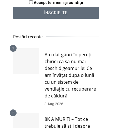
Accept termenii și condiții
Postări recente
1
Am dat găuri în pereții
chiriei ca să nu mai
deschid geamurile: Ce
am învățat după o lună
cu un sistem de
ventilație cu recuperare
de căldură
3 Aug 2026
2
8K A MURIT! – Tot ce
trebuie să știi despre