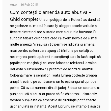
Auto
16 Feb 2015
Cum contești o amendă auto abuzivă –
Ghid complet
Uneori polițiștii de la Rutieră au darul să
ne șocheze cu modul în care își aleg procesele verbale și
fiecare dintre noi are o istorie care a durut la buzunar. Eu
sunt din tabăra celor care cred că avem nevoie de și mai
multe amenzi. Vreau să văd permise ridicate și amenzi
mari pentru șoferii care ajung să îi înfurie pe ceilalți cu
nesimțirea, pentru părinții inconștienți care își lasă copiii să
țopăie prin mașină și cei care folosesc telefonul la volan.
Dar asta nu înseamnă că putem fi de acord cu abuzul.
Coloană mare la semafor. Toată lumea ocolește groapa
uriașă trecând pe contrasens iar tu ești singurul oprit de
poliție. Că aveai numere din alt județ. E doar un scenariu și
pun pariu că al tău s-ar putea să fie chiar mai… distractiv.
Vestea bună este că amenzile de circulaţie pot fi foarte
uşor anulate în instanţă. Acest lucru nu se întâmplă aşa de