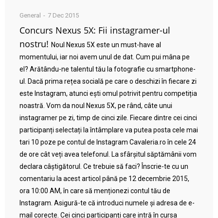
General
7 Dec 2015
Concurs Nexus 5X: Fii instagramer-ul
nostru!
Noul Nexus 5X este un must-have al
momentului, iar noi avem unul de dat. Cum pui mâna pe
el? Arătându-ne talentul tău la fotografie cu smartphone-
ul. Dacă prima rețea socială pe care o deschizi în fiecare zi
este Instagram, atunci ești omul potrivit pentru competiția
noastră. Vom da noul Nexus 5X, pe rând, câte unui
instagramer pe zi, timp de cinci zile. Fiecare dintre cei cinci
participanți selectați la întâmplare va putea posta cele mai
tari 10 poze pe contul de Instagram Cavaleria.ro în cele 24
de ore cât veți avea telefonul. La sfârșitul săptămânii vom
declara câștigătorul. Ce trebuie să faci? Înscrie-te cu un
comentariu la acest articol până pe 12 decembrie 2015,
ora 10:00 AM, în care să menționezi contul tău de
Instagram. Asigură-te că introduci numele și adresa de e-
mail corecte. Cei cinci participanți care intră în cursa