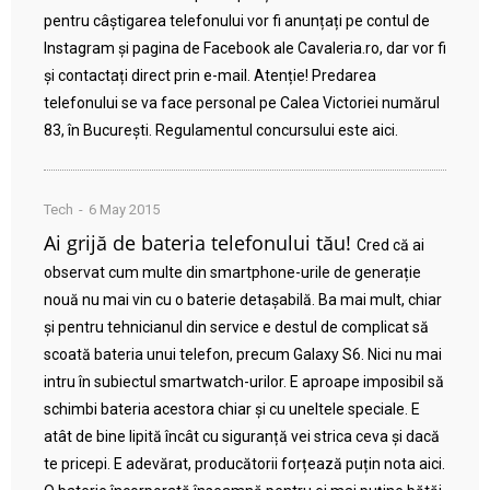
pentru câștigarea telefonului vor fi anunțați pe contul de
Instagram și pagina de Facebook ale Cavaleria.ro, dar vor fi
și contactați direct prin e-mail. Atenție! Predarea
telefonului se va face personal pe Calea Victoriei numărul
83, în București. Regulamentul concursului este aici.
Tech
6 May 2015
Ai grijă de bateria telefonului tău!
Cred că ai
observat cum multe din smartphone-urile de generație
nouă nu mai vin cu o baterie detașabilă. Ba mai mult, chiar
și pentru tehnicianul din service e destul de complicat să
scoată bateria unui telefon, precum Galaxy S6. Nici nu mai
intru în subiectul smartwatch-urilor. E aproape imposibil să
schimbi bateria acestora chiar și cu uneltele speciale. E
atât de bine lipită încât cu siguranță vei strica ceva și dacă
te pricepi. E adevărat, producătorii forțează puțin nota aici.