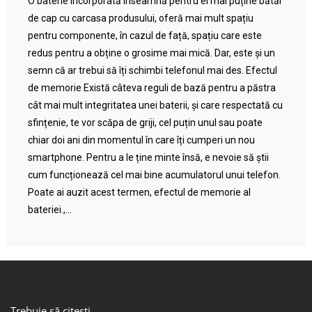
O baterie încorporată înseamnă pentru ei mai puține bătăi
de cap cu carcasa produsului, oferă mai mult spațiu
pentru componente, în cazul de față, spațiu care este
redus pentru a obține o grosime mai mică. Dar, este și un
semn că ar trebui să îți schimbi telefonul mai des. Efectul
de memorie Există câteva reguli de bază pentru a păstra
cât mai mult integritatea unei baterii, și care respectată cu
sfințenie, te vor scăpa de griji, cel puțin unul sau poate
chiar doi ani din momentul în care îți cumperi un nou
smartphone. Pentru a le ține minte însă, e nevoie să știi
cum funcționează cel mai bine acumulatorul unui telefon.
Poate ai auzit acest termen, efectul de memorie al
bateriei.,...
Trebuie să citești