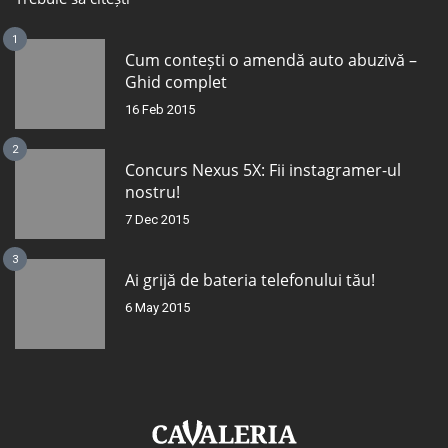
1
Cum contești o amendă auto abuzivă –
Ghid complet
16 Feb 2015
2
Concurs Nexus 5X: Fii instagramer-ul
nostru!
7 Dec 2015
3
Ai grijă de bateria telefonului tău!
6 May 2015