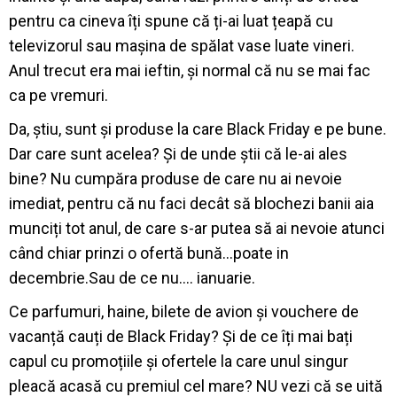
pentru ca cineva îți spune că ți-ai luat țeapă cu
televizorul sau mașina de spălat vase luate vineri.
Anul trecut era mai ieftin, și normal că nu se mai fac
ca pe vremuri.
Da, știu, sunt și produse la care Black Friday e pe bune.
Dar care sunt acelea? Și de unde știi că le-ai ales
bine? Nu cumpăra produse de care nu ai nevoie
imediat, pentru că nu faci decât să blochezi banii aia
munciți tot anul, de care s-ar putea să ai nevoie atunci
când chiar prinzi o ofertă bună…poate in
decembrie.Sau de ce nu…. ianuarie.
Ce parfumuri, haine, bilete de avion și vouchere de
vacanță cauți de Black Friday? Și de ce îți mai bați
capul cu promoțiile și ofertele la care unul singur
pleacă acasă cu premiul cel mare? NU vezi că se uită