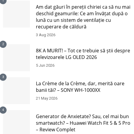
1
Am dat găuri în pereții chiriei ca să nu mai
deschid geamurile: Ce am învățat după o
lună cu un sistem de ventilație cu
recuperare de căldură
3 Aug 2026
2
8K A MURIT! – Tot ce trebuie să știi despre
televizoarele LG OLED 2026
5 Jun 2026
3
La Crème de la Crème, dar, merită oare
banii tăi? – SONY WH-1000XX
21 May 2026
4
Generator de Anxietate? Sau, cel mai bun
smartwatch? – Huawei Watch Fit 5 & 5 Pro
– Review Complet