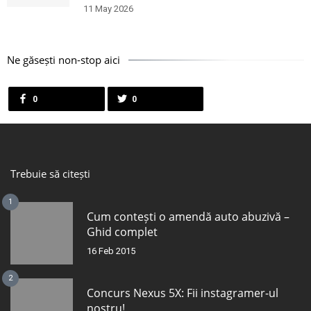
11 May 2026
Ne găsești non-stop aici
0
0
Trebuie să citești
1
Cum contești o amendă auto abuzivă –
Ghid complet
16 Feb 2015
2
Concurs Nexus 5X: Fii instagramer-ul
nostru!