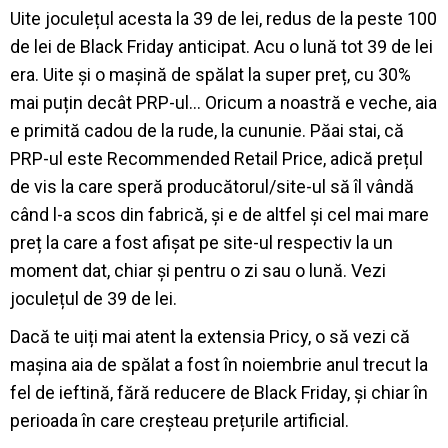
Uite joculețul acesta la 39 de lei, redus de la peste 100
de lei de Black Friday anticipat. Acu o lună tot 39 de lei
era. Uite și o mașină de spălat la super preț, cu 30%
mai puțin decât PRP-ul… Oricum a noastră e veche, aia
e primită cadou de la rude, la cununie. Păai stai, că
PRP-ul este Recommended Retail Price, adică prețul
de vis la care speră producătorul/site-ul să îl vândă
când l-a scos din fabrică, și e de altfel și cel mai mare
preț la care a fost afișat pe site-ul respectiv la un
moment dat, chiar și pentru o zi sau o lună. Vezi
joculețul de 39 de lei.
Dacă te uiți mai atent la extensia Pricy, o să vezi că
mașina aia de spălat a fost în noiembrie anul trecut la
fel de ieftină, fără reducere de Black Friday, și chiar în
perioada în care creșteau prețurile artificial.