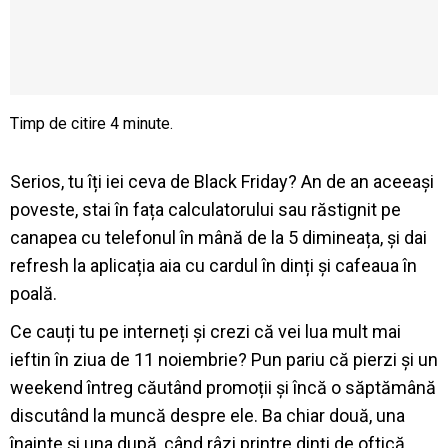
Serios, tu îți iei ceva de Black Friday?
An de an aceeași
poveste, stai în fața calculatorului sau răstignit pe
canapea cu telefonul în mână de la 5 dimineața, și dai
refresh la aplicația aia cu cardul în dinți și cafeaua în
poală.
Ce cauți tu pe interneți și crezi că vei lua mult mai
ieftin în ziua de 11 noiembrie? Pun pariu că pierzi și un
weekend întreg căutând promoții și încă o săptămână
discutând la muncă despre ele. Ba chiar două, una
înainte și una după, când râzi printre dinți de oftică