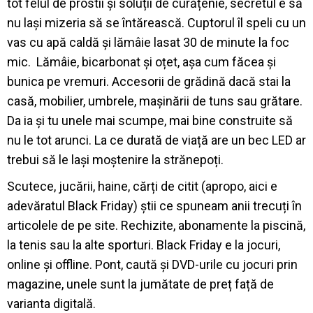
tot felul de prostii și soluții de curățenie, secretul e să
nu lași mizeria să se întărească. Cuptorul îl speli cu un
vas cu apă caldă și lămâie lasat 30 de minute la foc
mic.
Lămâie, bicarbonat și oțet, așa cum făcea și
bunica pe vremuri.
Accesorii de grădină dacă stai la
casă, mobilier, umbrele, mașinării de tuns sau grătare.
Da ia și tu unele mai scumpe, mai bine construite să
nu le tot arunci. La ce durată de viață are un bec LED ar
trebui să le lași moștenire la strănepoți.
Scutece, jucării, haine, cărți de citit (apropo, aici e
adevăratul Black Friday) știi ce spuneam anii trecuți în
articolele de pe site. Rechizite, abonamente la piscină,
la tenis sau la alte sporturi.
Black Friday e la jocuri,
online și offline. Pont, caută și DVD-urile cu jocuri prin
magazine, unele sunt la jumătate de preț față de
varianta digitală.