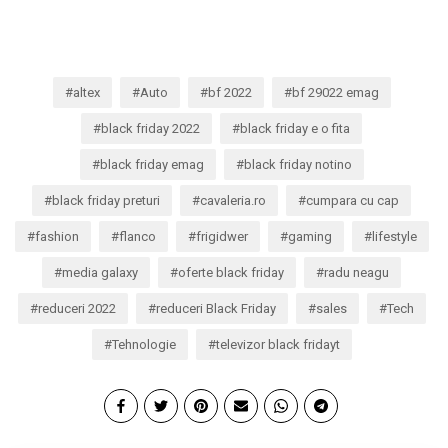
altex
Auto
bf 2022
bf 29022 emag
black friday 2022
black friday e o fita
black friday emag
black friday notino
black friday preturi
cavaleria.ro
cumpara cu cap
fashion
flanco
frigidwer
gaming
lifestyle
media galaxy
oferte black friday
radu neagu
reduceri 2022
reduceri Black Friday
sales
Tech
Tehnologie
televizor black fridayt