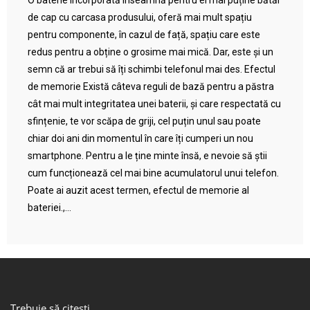
O baterie încorporată înseamnă pentru ei mai puține bătăi
de cap cu carcasa produsului, oferă mai mult spațiu
pentru componente, în cazul de față, spațiu care este
redus pentru a obține o grosime mai mică. Dar, este și un
semn că ar trebui să îți schimbi telefonul mai des. Efectul
de memorie Există câteva reguli de bază pentru a păstra
cât mai mult integritatea unei baterii, și care respectată cu
sfințenie, te vor scăpa de griji, cel puțin unul sau poate
chiar doi ani din momentul în care îți cumperi un nou
smartphone. Pentru a le ține minte însă, e nevoie să știi
cum funcționează cel mai bine acumulatorul unui telefon.
Poate ai auzit acest termen, efectul de memorie al
bateriei.,...
Trebuie să citești