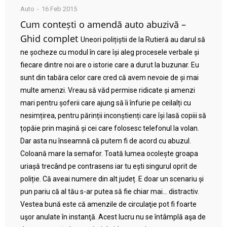
Auto
16 Feb 2015
Cum contești o amendă auto abuzivă –
Ghid complet
Uneori polițiștii de la Rutieră au darul să
ne șocheze cu modul în care își aleg procesele verbale și
fiecare dintre noi are o istorie care a durut la buzunar. Eu
sunt din tabăra celor care cred că avem nevoie de și mai
multe amenzi. Vreau să văd permise ridicate și amenzi
mari pentru șoferii care ajung să îi înfurie pe ceilalți cu
nesimțirea, pentru părinții inconștienți care își lasă copiii să
țopăie prin mașină și cei care folosesc telefonul la volan.
Dar asta nu înseamnă că putem fi de acord cu abuzul.
Coloană mare la semafor. Toată lumea ocolește groapa
uriașă trecând pe contrasens iar tu ești singurul oprit de
poliție. Că aveai numere din alt județ. E doar un scenariu și
pun pariu că al tău s-ar putea să fie chiar mai… distractiv.
Vestea bună este că amenzile de circulaţie pot fi foarte
uşor anulate în instanţă. Acest lucru nu se întâmplă aşa de