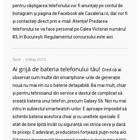
pentru câștigarea telefonului vor fi anunțați pe contul de
Instagram și pagina de Facebook ale Cavaleria.ro, dar vor fi
și contactați direct prin e-mail. Atenție! Predarea
telefonului se va face personal pe Calea Victoriei numărul
83, în București. Regulamentul concursului este aici.
Tech
6 May 2015
Ai grijă de bateria telefonului tău!
Cred că ai
observat cum multe din smartphone-urile de generație
nouă nu mai vin cu o baterie detașabilă. Ba mai mult, chiar
și pentru tehnicianul din service e destul de complicat să
scoată bateria unui telefon, precum Galaxy S6. Nici nu mai
intru în subiectul smartwatch-urilor. E aproape imposibil să
schimbi bateria acestora chiar și cu uneltele speciale. E
atât de bine lipită încât cu siguranță vei strica ceva și dacă
te pricepi. E adevărat, producătorii forțează puțin nota aici.