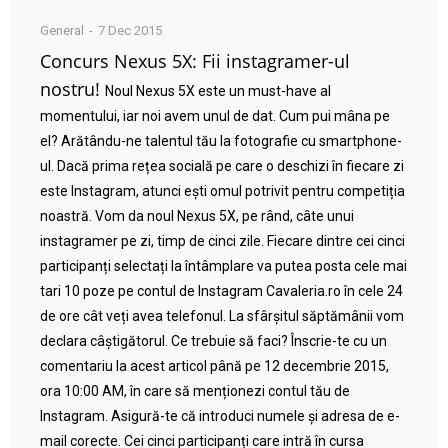
General
7 Dec 2015
Concurs Nexus 5X: Fii instagramer-ul
nostru!
Noul Nexus 5X este un must-have al
momentului, iar noi avem unul de dat. Cum pui mâna pe
el? Arătându-ne talentul tău la fotografie cu smartphone-
ul. Dacă prima rețea socială pe care o deschizi în fiecare zi
este Instagram, atunci ești omul potrivit pentru competiția
noastră. Vom da noul Nexus 5X, pe rând, câte unui
instagramer pe zi, timp de cinci zile. Fiecare dintre cei cinci
participanți selectați la întâmplare va putea posta cele mai
tari 10 poze pe contul de Instagram Cavaleria.ro în cele 24
de ore cât veți avea telefonul. La sfârșitul săptămânii vom
declara câștigătorul. Ce trebuie să faci? Înscrie-te cu un
comentariu la acest articol până pe 12 decembrie 2015,
ora 10:00 AM, în care să menționezi contul tău de
Instagram. Asigură-te că introduci numele și adresa de e-
mail corecte. Cei cinci participanți care intră în cursa