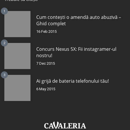
1
Cum contești o amendă auto abuzivă –
Ghid complet
16 Feb 2015
2
Concurs Nexus 5X: Fii instagramer-ul
nostru!
7 Dec 2015
3
Ai grijă de bateria telefonului tău!
6 May 2015