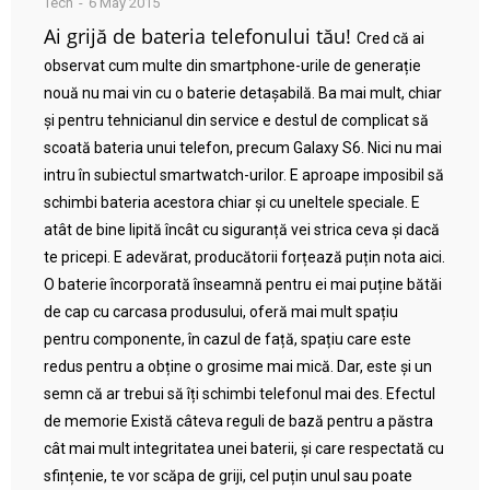
Tech
6 May 2015
Ai grijă de bateria telefonului tău!
Cred că ai
observat cum multe din smartphone-urile de generație
nouă nu mai vin cu o baterie detașabilă. Ba mai mult, chiar
și pentru tehnicianul din service e destul de complicat să
scoată bateria unui telefon, precum Galaxy S6. Nici nu mai
intru în subiectul smartwatch-urilor. E aproape imposibil să
schimbi bateria acestora chiar și cu uneltele speciale. E
atât de bine lipită încât cu siguranță vei strica ceva și dacă
te pricepi. E adevărat, producătorii forțează puțin nota aici.
O baterie încorporată înseamnă pentru ei mai puține bătăi
de cap cu carcasa produsului, oferă mai mult spațiu
pentru componente, în cazul de față, spațiu care este
redus pentru a obține o grosime mai mică. Dar, este și un
semn că ar trebui să îți schimbi telefonul mai des. Efectul
de memorie Există câteva reguli de bază pentru a păstra
cât mai mult integritatea unei baterii, și care respectată cu
sfințenie, te vor scăpa de griji, cel puțin unul sau poate