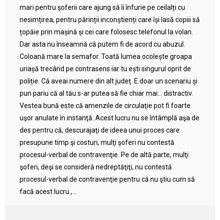
mari pentru șoferii care ajung să îi înfurie pe ceilalți cu
nesimțirea, pentru părinții inconștienți care își lasă copiii să
țopăie prin mașină și cei care folosesc telefonul la volan.
Dar asta nu înseamnă că putem fi de acord cu abuzul.
Coloană mare la semafor. Toată lumea ocolește groapa
uriașă trecând pe contrasens iar tu ești singurul oprit de
poliție. Că aveai numere din alt județ. E doar un scenariu și
pun pariu că al tău s-ar putea să fie chiar mai… distractiv.
Vestea bună este că amenzile de circulaţie pot fi foarte
uşor anulate în instanţă. Acest lucru nu se întâmplă aşa de
des pentru că, descurajaţi de ideea unui proces care
presupune timp şi costuri, mulţi şoferi nu contestă
procesul-verbal de contravenţie. Pe de altă parte, mulţi
şoferi, deşi se consideră nedreptăţiţi, nu contestă
procesul-verbal de contravenţie pentru că nu ştiu cum să
facă acest lucru.,...