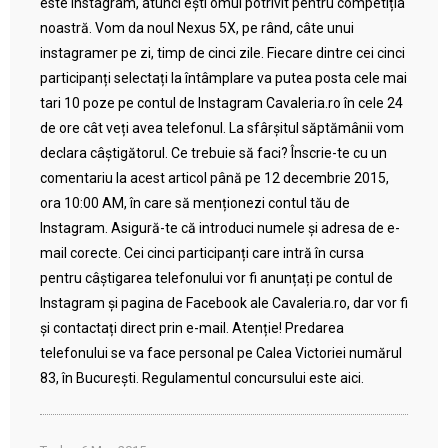
este Instagram, atunci ești omul potrivit pentru competiția
noastră. Vom da noul Nexus 5X, pe rând, câte unui
instagramer pe zi, timp de cinci zile. Fiecare dintre cei cinci
participanți selectați la întâmplare va putea posta cele mai
tari 10 poze pe contul de Instagram Cavaleria.ro în cele 24
de ore cât veți avea telefonul. La sfârșitul săptămânii vom
declara câștigătorul. Ce trebuie să faci? Înscrie-te cu un
comentariu la acest articol până pe 12 decembrie 2015,
ora 10:00 AM, în care să menționezi contul tău de
Instagram. Asigură-te că introduci numele și adresa de e-
mail corecte. Cei cinci participanți care intră în cursa
pentru câștigarea telefonului vor fi anunțați pe contul de
Instagram și pagina de Facebook ale Cavaleria.ro, dar vor fi
și contactați direct prin e-mail. Atenție! Predarea
telefonului se va face personal pe Calea Victoriei numărul
83, în București. Regulamentul concursului este aici.