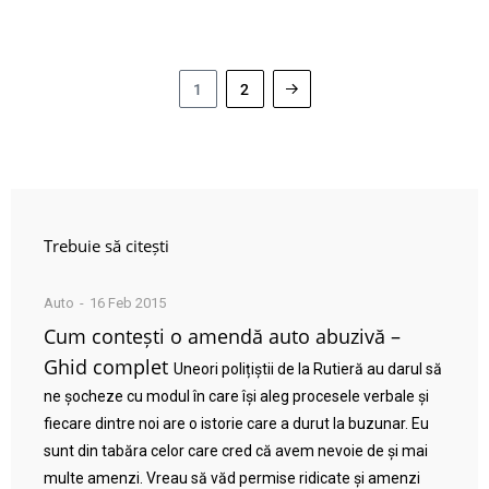
1
2
Trebuie să citești
Auto
16 Feb 2015
Cum contești o amendă auto abuzivă –
Ghid complet
Uneori polițiștii de la Rutieră au darul să
ne șocheze cu modul în care își aleg procesele verbale și
fiecare dintre noi are o istorie care a durut la buzunar. Eu
sunt din tabăra celor care cred că avem nevoie de și mai
multe amenzi. Vreau să văd permise ridicate și amenzi