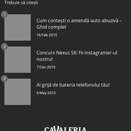
Trebuie să citești
1
Cum contești o amendă auto abuzivă –
Ghid complet
16 Feb 2015
2
Concurs Nexus 5X: Fii instagramer-ul
nostru!
7 Dec 2015
3
Ai grijă de bateria telefonului tău!
6 May 2015