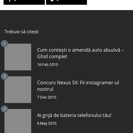
Trebuie să citești
1
Cum contești o amendă auto abuzivă –
Ghid complet
16 Feb 2015
2
Concurs Nexus 5X: Fii instagramer-ul
nostru!
7 Dec 2015
3
Ai grijă de bateria telefonului tău!
6 May 2015