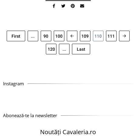
First
...
90
100
109
110
111
120
...
Last
Instagram
Abonează-te la newsletter
Noutăți Cavaleria.ro